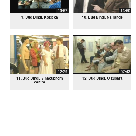
10:57
13:50
9. Bud Bindi: Kozička
10. Bud Bindi: Na rande
12:29
07:43
11. Bud Bindi: V nákupnom
12. Bud Bindi: U zubára
centre