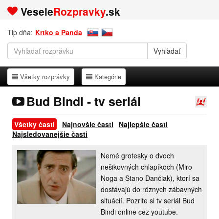
Vesele
Rozpravky
.sk
Tip dňa:
Krtko a Panda
Všetky rozprávky
Kategórie
Všetky rozprávky
Kategórie
Bud Bindi - tv seriál
Všetky časti
Najnovšie časti
Najlepšie časti
Najsledovanejšie časti
Nemé grotesky o dvoch
nešikovných chlapíkoch (Miro
Noga a Stano Dančiak), ktorí sa
dostávajú do rôznych zábavných
situácií. Pozrite si tv seriál Bud
Bindi online cez youtube.