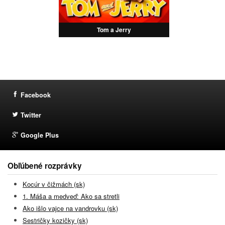
Tom a Jerry
Facebook
Twitter
Google Plus
Obľúbené rozprávky
Kocúr v čižmách (sk)
1. Máša a medveď: Ako sa stretli
Ako išlo vajce na vandrovku (sk)
Sestričky kozičky (sk)