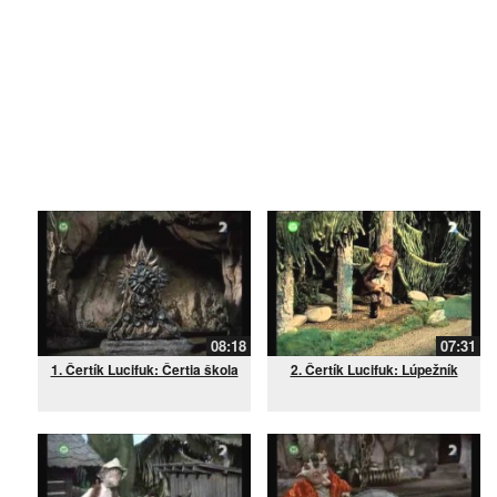
08:18
07:31
1. Čertík Lucifuk: Čertia škola
2. Čertík Lucifuk: Lúpežník