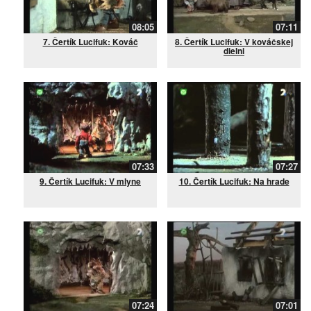
08:05
07:11
7. Čertík Lucifuk: Kováč
8. Čertík Lucifuk: V kováčskej
dielni
07:33
07:27
9. Čertík Lucifuk: V mlyne
10. Čertík Lucifuk: Na hrade
07:24
07:01