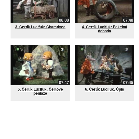
08:08
07:48
3. Čertík Lucifuk: Chamtivec
4. Čertík Lucifuk: Pekelná
dohoda
07:47
07:45
5. Čertík Lucifuk: Čertove
6. Čertík Lucifuk: Úpis
peniaze