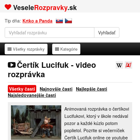
Vesele
Rozpravky
.sk
Tip dňa:
Krtko a Panda
Všetky rozprávky
Kategórie
Všetky rozprávky
Kategórie
Čertík Lucifuk - video
rozprávka
Všetky časti
Najnovšie časti
Najlepšie časti
Najsledovanejšie časti
Animovaná rozprávka o čertíkovi
Lucifukovi, ktorý v škole nedával
pozor a každé kúzlo potom
poplietol. Pozrite si večerníček
Čertík Lucifuk online ce youtube