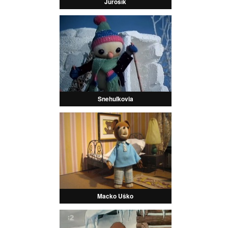
Jurošík
Snehuľkovia
Macko Uško