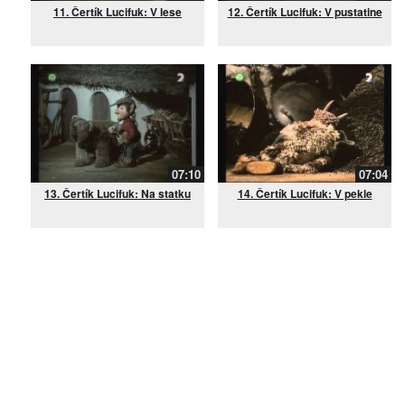
11. Čertík Lucifuk: V lese
12. Čertík Lucifuk: V pustatine
07:10
07:04
13. Čertík Lucifuk: Na statku
14. Čertík Lucifuk: V pekle