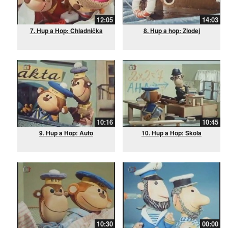
12:05
14:03
7. Hup a Hop: Chladnička
8. Hup a hop: Zlodej
10:16
10:45
9. Hup a Hop: Auto
10. Hup a Hop: Škola
10:30
00:00