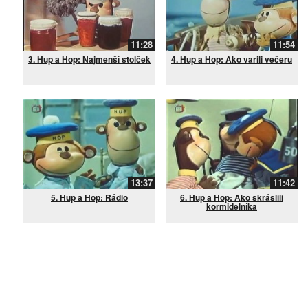
11:28
11:54
3. Hup a Hop: Najmenší stolček
4. Hup a Hop: Ako varili večeru
13:37
11:42
5. Hup a Hop: Rádio
6. Hup a Hop: Ako skrášlili
kormidelníka