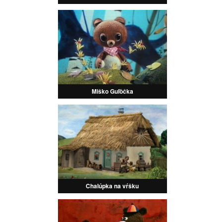
Miško Guľôčka
Chalúpka na vŕšku