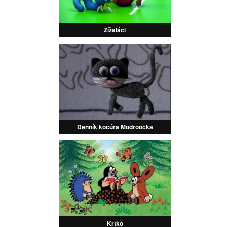
Žížaláci
Denník kocúra Modroočka
Krtko