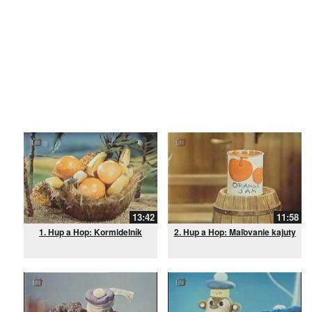
13:42
11:58
1. Hup a Hop: Kormidelník
2. Hup a Hop: Maľovanie kajuty