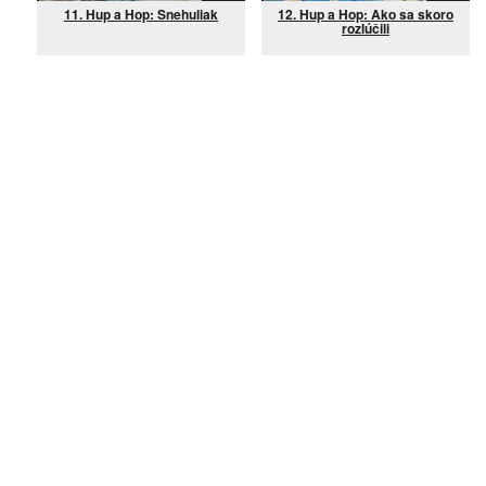
11. Hup a Hop: Snehuliak
12. Hup a Hop: Ako sa skoro
rozlúčili