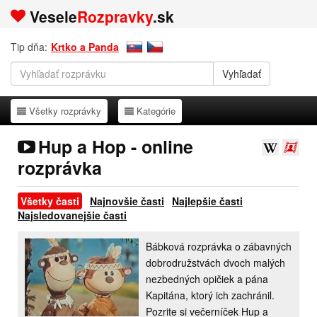
Vesele
Rozpravky
.sk
Tip dňa:
Krtko a Panda
Všetky rozprávky
Kategórie
Všetky rozprávky
Kategórie
Hup a Hop - online
rozprávka
Všetky časti
Najnovšie časti
Najlepšie časti
Najsledovanejšie časti
Bábková rozprávka o zábavných
dobrodružstvách dvoch malých
nezbedných opičiek a pána
Kapitána, ktorý ich zachránil.
Pozrite si večerníček Hup a