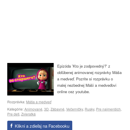
Epizóda 'Kto je zodpovedný?' z
obľúbenej animovanej rozprávky Máša
a medveď. Pozrite si rozprávku o
malej nezbednej Máši a medveďovi
online cez youtube.
Rozprávka:
Máša a medveď
Kategórie:
Animované
,
3D
,
Zábavné
,
Večerníčky
,
Rusky
,
Pre najmenších
,
Pre deti
,
Zvieratká
Klikni a zdieľaj na Facebooku