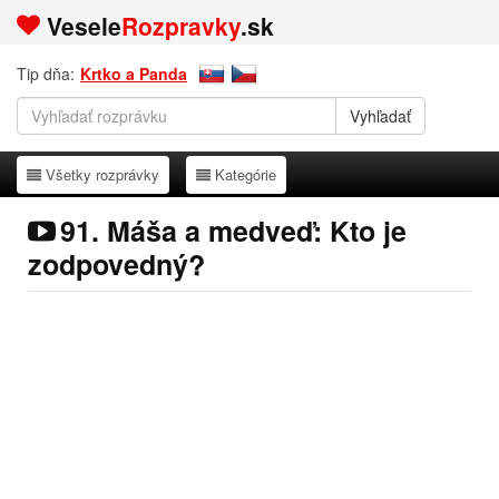
Vesele
Rozpravky
.sk
Tip dňa:
Krtko a Panda
Všetky rozprávky
Kategórie
Všetky rozprávky
Kategórie
91. Máša a medveď: Kto je
zodpovedný?