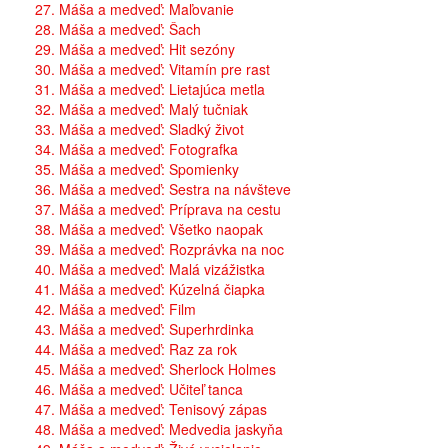
27. Máša a medveď: Maľovanie
28. Máša a medveď: Šach
29. Máša a medveď: Hit sezóny
30. Máša a medveď: Vitamín pre rast
31. Máša a medveď: Lietajúca metla
32. Máša a medveď: Malý tučniak
33. Máša a medveď: Sladký život
34. Máša a medveď: Fotografka
35. Máša a medveď: Spomienky
36. Máša a medveď: Sestra na návšteve
37. Máša a medveď: Príprava na cestu
38. Máša a medveď: Všetko naopak
39. Máša a medveď: Rozprávka na noc
40. Máša a medveď: Malá vizážistka
41. Máša a medveď: Kúzelná čiapka
42. Máša a medveď: Film
43. Máša a medveď: Superhrdinka
44. Máša a medveď: Raz za rok
45. Máša a medveď: Sherlock Holmes
46. Máša a medveď: Učiteľ tanca
47. Máša a medveď: Tenisový zápas
48. Máša a medveď: Medvedia jaskyňa