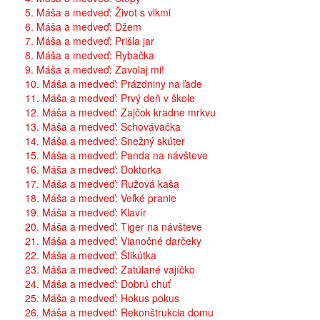
5. Máša a medveď: Život s vlkmi
6. Máša a medveď: Džem
7. Máša a medveď: Prišla jar
8. Máša a medveď: Rybačka
9. Máša a medveď: Zavolaj mi!
10. Máša a medveď: Prázdniny na ľade
11. Máša a medveď: Prvý deň v škole
12. Máša a medveď: Zajčok kradne mrkvu
13. Máša a medveď: Schovávačka
14. Máša a medveď: Snežný skúter
15. Máša a medveď: Panda na návšteve
16. Máša a medveď: Doktorka
17. Máša a medveď: Ružová kaša
18. Máša a medveď: Veľké pranie
19. Máša a medveď: Klavír
20. Máša a medveď: Tiger na návšteve
21. Máša a medveď: Vianočné darčeky
22. Máša a medveď: Štikútka
23. Máša a medveď: Zatúlané vajíčko
24. Máša a medveď: Dobrú chuť
25. Máša a medveď: Hokus pokus
26. Máša a medveď: Rekonštrukcia domu