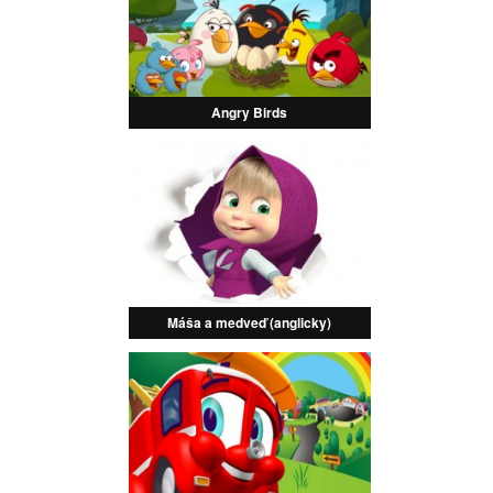
Angry Birds
Máša a medveď (anglicky)