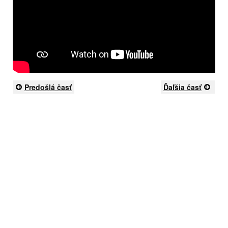
Predošlá časť
Ďaľšia časť