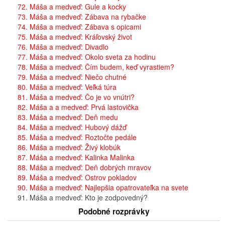
72. Máša a medveď: Gule a kocky
73. Máša a medveď: Zábava na rybačke
74. Máša a medveď: Zábava s opicami
75. Máša a medveď: Kráľovský život
76. Máša a medveď: Divadlo
77. Máša a medveď: Okolo sveta za hodinu
78. Máša a medveď: Čím budem, keď vyrastiem?
79. Máša a medveď: Niečo chutné
80. Máša a medveď: Veľká túra
81. Máša a medveď: Čo je vo vnútri?
82. Máša a a medveď: Prvá lastovička
83. Máša a medveď: Deň medu
84. Máša a medveď: Hubový dážď
85. Máša a medveď: Roztočte pedále
86. Máša a medveď: Živý klobúk
87. Máša a medveď: Kalinka Malinka
88. Máša a medveď: Deň dobrých mravov
89. Máša a medveď: Ostrov pokladov
90. Máša a medveď: Najlepšia opatrovateľka na svete
91. Máša a medveď: Kto je zodpovedný?
Podobné rozprávky