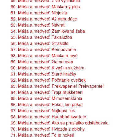
49. Máša a medveď: Živé vysielanie
50. Máša a medveď: Maškarný ples
51. Máša a medveď: Ninjovia
52. Máša a medveď: Až nabudúce
53. Máša a medveď: Návrat
54. Máša a medveď: Zamilovaná žaba
55. Máša a medveď: Taxislužba
56. Máša a medveď: Strašidlo
57. Máša a medveď: Kempovanie
58. Máša a medveď: Mačka a myš
59. Máša a medveď: Game over
60. Máša a medveď: K vašim službám
61. Máša a medveď: Staré hračky
62. Máša a medveď: Počítanie ovečiek
63. Máša a medveď: Prekvapenie! Prekvapenie!
64. Máša a medveď: Traja mušketieri
65. Máša a medveď: Mimozemšťania
66. Máša a medveď: Pokoj, len pokoj!
67. Máša a medveď: Najlepší liek
68. Máša a medveď: Hudobné kvarteto
69. Máša a medveď: Ako sa prasiatko odsťahovalo
70. Máša a medveď: Hviezda z oblohy
71. Máša a medveď: To je hokej!