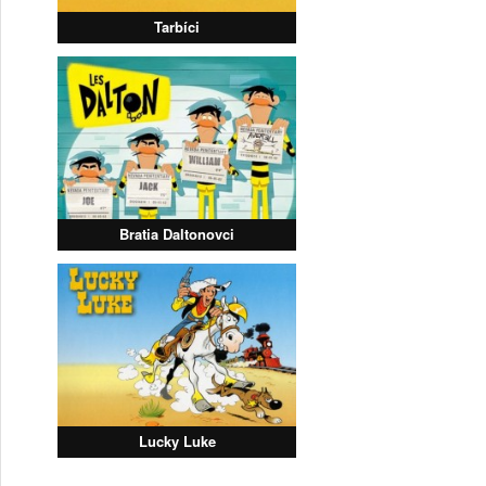
Tarbíci
Bratia Daltonovci
Lucky Luke