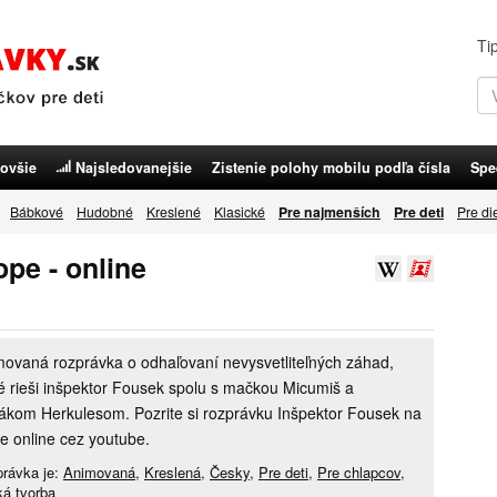
Ti
ovšie
Najsledovanejšie
Zistenie polohy mobilu podľa čísla
Spe
Bábkové
Hudobné
Kreslené
Klasické
Pre najmenších
Pre deti
Pre di
pe - online
ovaná rozprávka o odhaľovaní nevysvetliteľných záhad,
é rieši inšpektor Fousek spolu s mačkou Micumiš a
ákom Herkulesom. Pozrite si rozprávku Inšpektor Fousek na
e online cez youtube.
rávka je:
Animovaná
,
Kreslená
,
Česky
,
Pre deti
,
Pre chlapcov
,
á tvorba