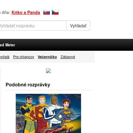
p dňa:
Krtko a Panda
ed Meter
evčatá
Pre chlapcov
Večerníčky
Zábavné
Podobné rozprávky