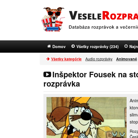
Domov
Všetky rozprávky (234)
Najn
Všetky kategórie
Audio rozprávky
Animované
Inšpektor Fousek na sto
rozprávka
Anim
ktor
slim
stop
Rozp
Česk