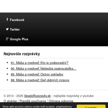
Facebook
Twitter
Google Plus
Najnovšie rozprávky
91. Máša a medveď: Kto je zodpovedný?
90. Máša a medveď: Najlepšia opatrovateľka…
89. Máša a medveď: Ostrov pokladov
88. Máša a medveď: Deň dobrých mravov
© 2014 - 2026
VeseleRozpravky.sk
- najlepšie rozprávky z youtube
O stránke
|
Pravidlá používania
|
Ochrana súkromia
Tento web používa súbory cookie kvôli analýze, prispôsobeniu
Pridať rozprávku
|
Kontakt
V poriadku