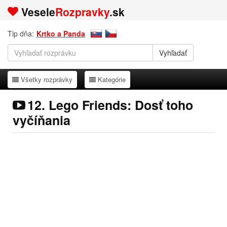
Vesele
Rozpravky
.sk
Tip dňa:
Krtko a Panda
Všetky rozprávky
Kategórie
Všetky rozprávky
Kategórie
12. Lego Friends: Dosť toho
vyčíňania