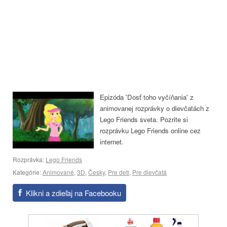
Epizóda 'Dosť toho vyčíňania' z
animovanej rozprávky o dievčatách z
Lego Friends sveta. Pozrite si
rozprávku Lego Friends online cez
internet.
Rozprávka:
Lego Friends
Kategórie:
Animované
,
3D
,
Česky
,
Pre deti
,
Pre dievčatá
Klikni a zdieľaj na Facebooku