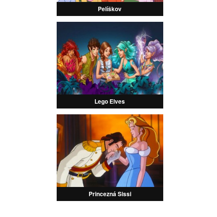
Pelíškov
Lego Elves
Princezná Sissi