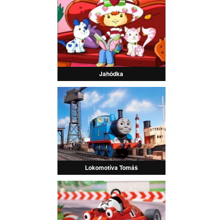
Jahôdka
Lokomotíva Tomáš