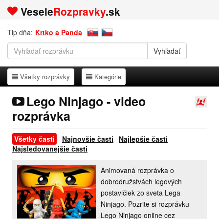
Vesele
Rozpravky
.sk
Tip dňa:
Krtko a Panda
Všetky rozprávky
Kategórie
Všetky rozprávky
Kategórie
Lego Ninjago - video
rozprávka
Všetky časti
Najnovšie časti
Najlepšie časti
Najsledovanejšie časti
Animovaná rozprávka o
dobrodružstvách legových
postavičiek zo sveta Lega
Ninjago. Pozrite si rozprávku
Lego Ninjago online cez