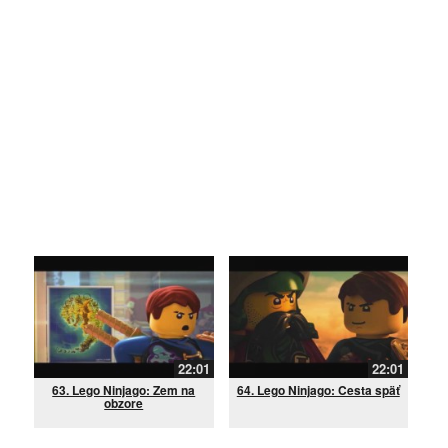
22:01
22:01
63. Lego Ninjago: Zem na
64. Lego Ninjago: Cesta späť
obzore