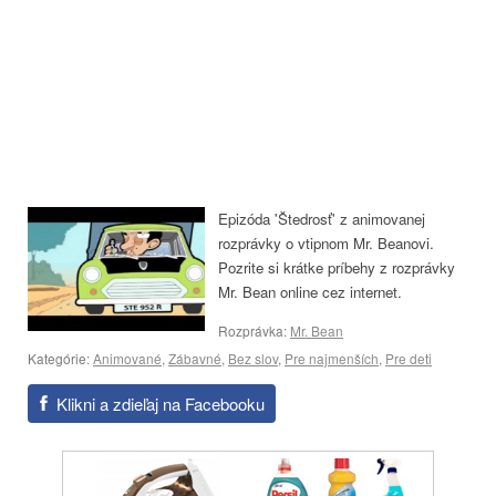
Epizóda 'Štedrosť' z animovanej
rozprávky o vtipnom Mr. Beanovi.
Pozrite si krátke príbehy z rozprávky
Mr. Bean online cez internet.
Rozprávka:
Mr. Bean
Kategórie:
Animované
,
Zábavné
,
Bez slov
,
Pre najmenších
,
Pre deti
Klikni a zdieľaj na Facebooku