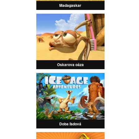
Madagaskar
Oskarova oáza
Doba ľadová