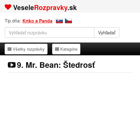
Vesele
Rozpravky
.sk
Tip dňa:
Krtko a Panda
Všetky rozprávky
Kategórie
Všetky rozprávky
Kategórie
9. Mr. Bean: Štedrosť