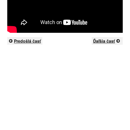
Predošlá časť
Ďaľšia časť