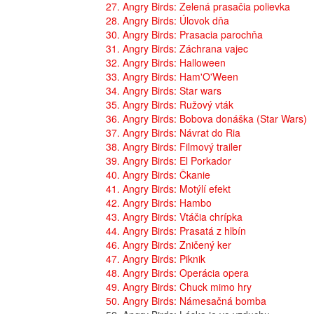
27. Angry Birds: Zelená prasačia polievka
28. Angry Birds: Úlovok dňa
30. Angry Birds: Prasacia parochňa
31. Angry Birds: Záchrana vajec
32. Angry Birds: Halloween
33. Angry Birds: Ham'O'Ween
34. Angry Birds: Star wars
35. Angry Birds: Ružový vták
36. Angry Birds: Bobova donáška (Star Wars)
37. Angry Birds: Návrat do Ria
38. Angry Birds: Filmový trailer
39. Angry Birds: El Porkador
40. Angry Birds: Čkanie
41. Angry Birds: Motýlí efekt
42. Angry Birds: Hambo
43. Angry Birds: Vtáčia chrípka
44. Angry Birds: Prasatá z hlbín
46. Angry Birds: Zničený ker
47. Angry Birds: Piknik
48. Angry Birds: Operácia opera
49. Angry Birds: Chuck mimo hry
50. Angry Birds: Námesačná bomba