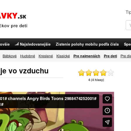
Ti
ovšie
Najsledovanejšie
Zistenie polohy mobilu podľa čísla
Spe
Bábkové
Hudobné
Kreslené
Klasické
Pre najmenších
Pre deti
Pre di
 je vo vzduchu
4 (4 hlasy)