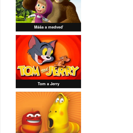
Máša a medveď
Tom a Jerry