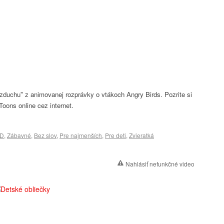
zduchu" z animovanej rozprávky o vtákoch Angry Birds. Pozrite si
Toons online cez internet.
D
,
Zábavné
,
Bez slov
,
Pre najmenších
,
Pre deti
,
Zvieratká
Nahlásiť nefunkčné video