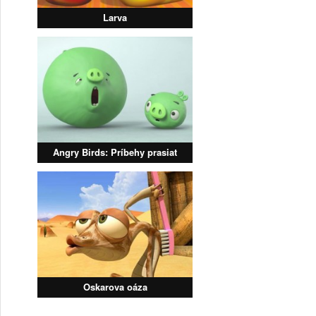
Larva
Angry Birds: Príbehy prasiat
Oskarova oáza