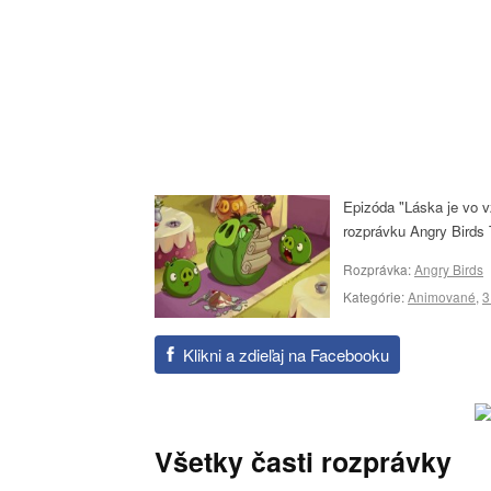
Epizóda "Láska je vo v
rozprávku Angry Birds 
Rozprávka:
Angry Birds
Kategórie:
Animované
,
3
Klikni a zdieľaj na Facebooku
Všetky časti rozprávky