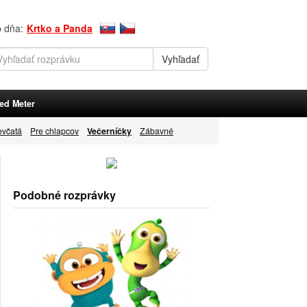
p dňa:
Krtko a Panda
ed Meter
evčatá
Pre chlapcov
Večerníčky
Zábavné
Podobné rozprávky