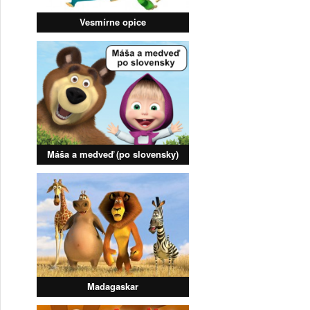
Vesmírne opice
Máša a medveď (po slovensky)
Madagaskar