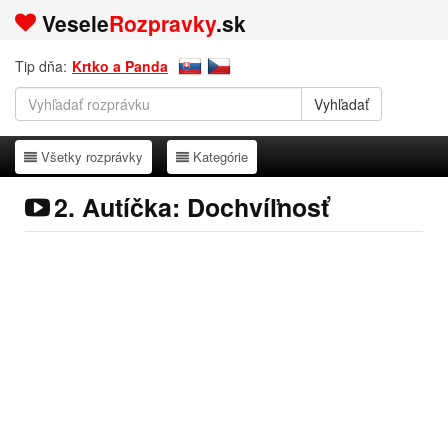
Vesele
Rozpravky
.sk
Tip dňa:
Krtko a Panda
Všetky rozprávky
Kategórie
Všetky rozprávky
Kategórie
2. Autíčka: Dochvíľnosť