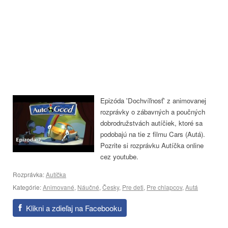
Epizóda 'Dochvíľnosť' z animovanej
rozprávky o zábavných a poučných
dobrodružstvách autíčiek, ktoré sa
podobajú na tie z filmu Cars (Autá).
Pozrite si rozprávku Autíčka online
cez youtube.
Rozprávka:
Autíčka
Kategórie:
Animované
,
Náučné
,
Česky
,
Pre deti
,
Pre chlapcov
,
Autá
Klikni a zdieľaj na Facebooku