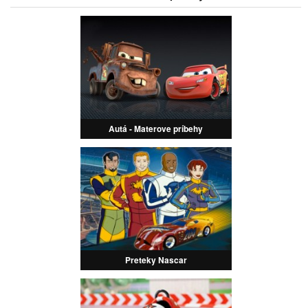
Autá - Materove príbehy
Preteky Nascar