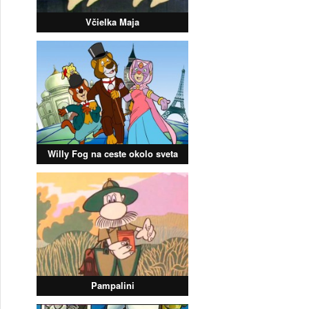
Včielka Maja
Willy Fog na ceste okolo sveta
Pampalini