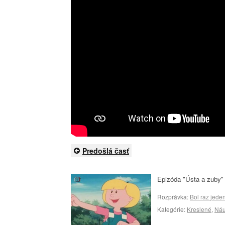
Predošlá časť
Epizóda "Ústa a zuby" 
Rozprávka:
Bol raz jeden
Kategórie:
Kreslené
,
Ná