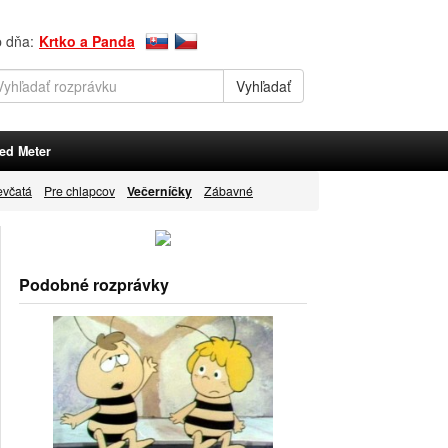
p dňa:
Krtko a Panda
ed Meter
evčatá
Pre chlapcov
Večerníčky
Zábavné
Podobné rozprávky