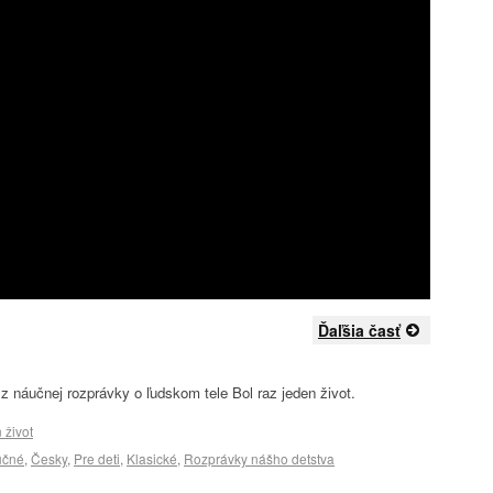
Ďaľšia časť
z náučnej rozprávky o ľudskom tele Bol raz jeden život.
 život
učné
,
Česky
,
Pre deti
,
Klasické
,
Rozprávky nášho detstva