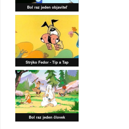
Bol raz jeden objaviteľ
Strýko Fedor - Tip a Tap
Bol raz jeden človek