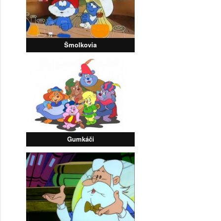
Šmolkovia
Gumkáči