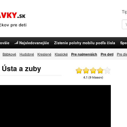
Ti
ovšie
Najsledovanejšie
Zistenie polohy mobilu podľa čísla
Spe
Bábkové
Hudobné
Kreslené
Klasické
Pre najmenších
Pre deti
Pre di
- Ústa a zuby
4.1 (9 hlasov)