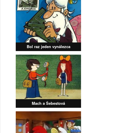
Bol raz jeden vynálezca
Mach a Šebestová