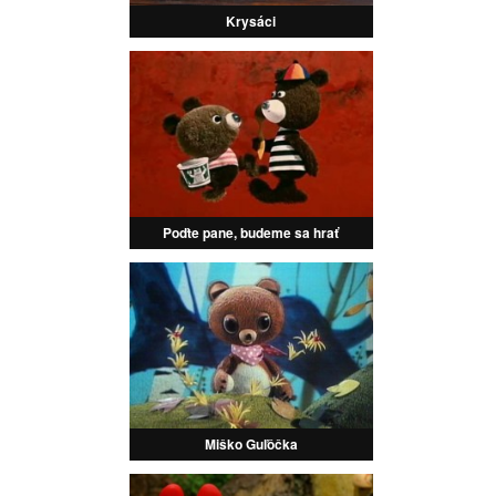
Krysáci
Poďte pane, budeme sa hrať
Miško Guľôčka