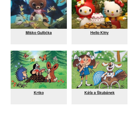
Miško Guľôčka
Hello Kitty
Krtko
Káťa a Škubánek