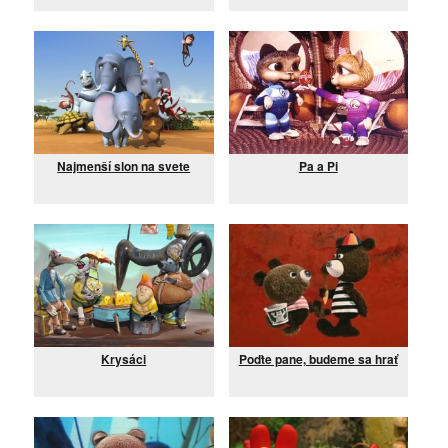
Najmenší slon na svete
Pa a Pi
Krysáci
Poďte pane, budeme sa hrať