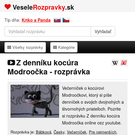
Vesele
Rozpravky
.sk
Tip dňa:
Krtko a Panda
Všetky rozprávky
Kategórie
Všetky rozprávky
Kategórie
Z denníku kocúra
Modroočka - rozprávka
Večerníček o kocúrovi
Modroočkovi, ktorý si píše
denníček o svojich dvojnohých a
štvornohých priateľoch. Pozrite
si rozprávku Z denníku kocúra
Modroočka online cez youtube.
Rozprávka je:
Bábková
,
Česky
,
Večerníček
,
Pre najmenších
,