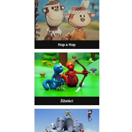
Hup a Hop
Žížaláci