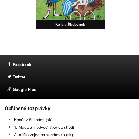
Káťa a Škubánek
Facebook
Twitter
Google Plus
Obľúbené rozprávky
Kocúr v čižmách (sk)
1. Máša a medveď: Ako sa stretli
Ako išlo vajce na vandrovku (sk)