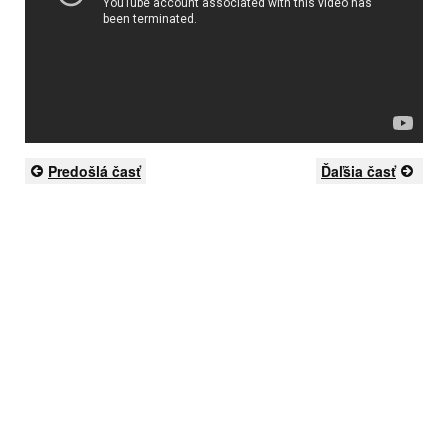
Predošlá časť
Ďaľšia časť