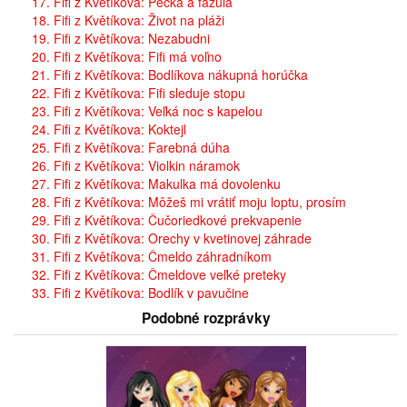
17. Fifi z Květíkova: Pecka a fazuľa
18. Fifi z Květíkova: Život na pláži
19. Fifi z Květíkova: Nezabudni
20. Fifi z Květíkova: Fifi má voľno
21. Fifi z Květíkova: Bodlíkova nákupná horúčka
22. Fifi z Květíkova: Fifi sleduje stopu
23. Fifi z Květíkova: Veľká noc s kapelou
24. Fifi z Květíkova: Koktejl
25. Fifi z Květíkova: Farebná dúha
26. Fifi z Květíkova: Violkin náramok
27. Fifi z Květíkova: Makulka má dovolenku
28. Fifi z Květíkova: Môžeš mi vrátiť moju loptu, prosím
29. Fifi z Květíkova: Čučoriedkové prekvapenie
30. Fifi z Květíkova: Orechy v kvetinovej záhrade
31. Fifi z Květíkova: Čmeldo záhradníkom
32. Fifi z Květíkova: Čmeldove veľké preteky
33. Fifi z Květíkova: Bodlík v pavučine
Podobné rozprávky