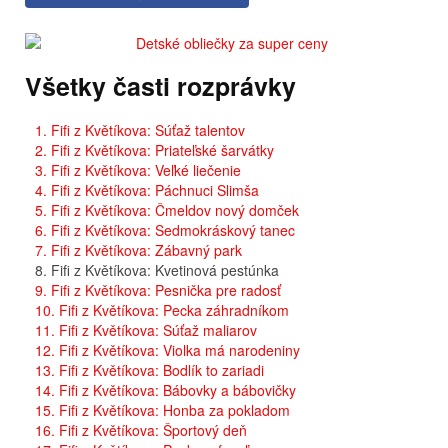
Všetky časti rozprávky
1. Fifi z Květíkova: Súťaž talentov
2. Fifi z Květíkova: Priateľské šarvátky
3. Fifi z Květíkova: Veľké liečenie
4. Fifi z Květíkova: Páchnuci Slimša
5. Fifi z Květíkova: Čmeldov nový domček
6. Fifi z Květíkova: Sedmokráskový tanec
7. Fifi z Květíkova: Zábavný park
8. Fifi z Květíkova: Kvetinová pestúnka
9. Fifi z Květíkova: Pesnička pre radosť
10. Fifi z Květíkova: Pecka záhradníkom
11. Fifi z Květíkova: Súťaž maliarov
12. Fifi z Květíkova: Violka má narodeniny
13. Fifi z Květíkova: Bodlík to zariadi
14. Fifi z Květíkova: Bábovky a bábovičky
15. Fifi z Květíkova: Honba za pokladom
16. Fifi z Květíkova: Športový deň