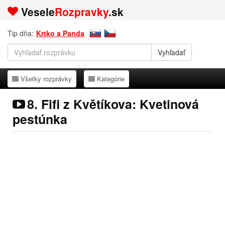
Vesele
Rozpravky
.sk
Tip dňa:
Krtko a Panda
Všetky rozprávky
Kategórie
Všetky rozprávky
Kategórie
8. Fifi z Květíkova: Kvetinová
pestúnka