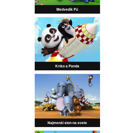
Medvedík Pú
Krtko a Panda
Najmenší slon na svete