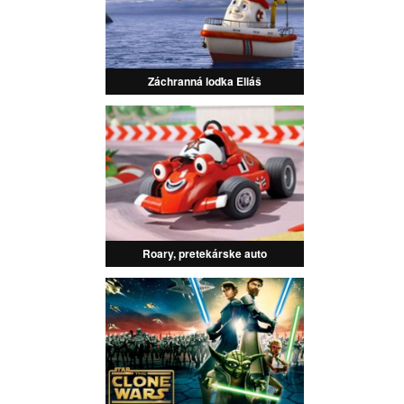
Záchranná loďka Eliáš
Roary, pretekárske auto