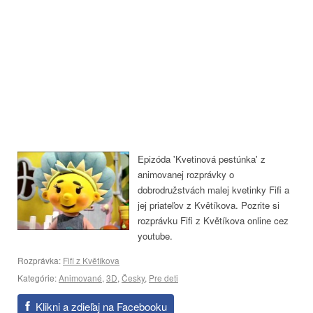
Epizóda 'Kvetinová pestúnka' z
animovanej rozprávky o
dobrodružstvách malej kvetinky Fifi a
jej priateľov z Květíkova. Pozrite si
rozprávku Fifi z Květíkova online cez
youtube.
Rozprávka:
Fifi z Květíkova
Kategórie:
Animované
,
3D
,
Česky
,
Pre deti
Klikni a zdieľaj na Facebooku