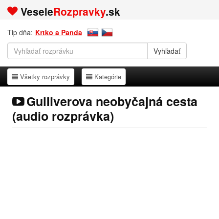
Vesele
Rozpravky
.sk
Tip dňa:
Krtko a Panda
Všetky rozprávky
Kategórie
Všetky rozprávky
Kategórie
Gulliverova neobyčajná cesta
(audio rozprávka)