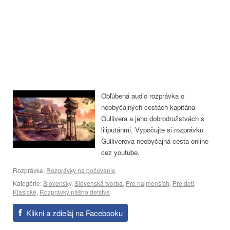
Obľúbená audio rozprávka o
neobyčajných cestách kapitána
Gullivera a jeho dobrodružstvách s
liliputánmi. Vypočujte si rozprávku
Gulliverova neobyčajná cesta online
cez youtube.
Rozprávka:
Rozprávky na počúvanie
Kategórie:
Slovensky
,
Slovenská tvorba
,
Pre najmenších
,
Pre deti
,
Klasické
,
Rozprávky nášho detstva
Klikni a zdieľaj na Facebooku