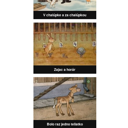
V chalúpke a za chalúpkou
Zajac a horár
Bolo raz jedno teliatko