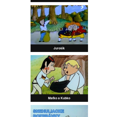
Jurošík
Maťko a Kubko