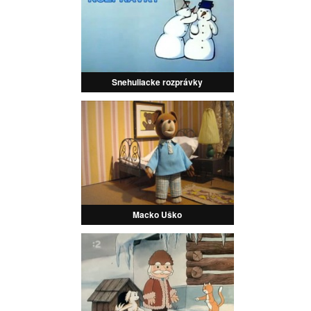
Snehuliacke rozprávky
Macko Uško