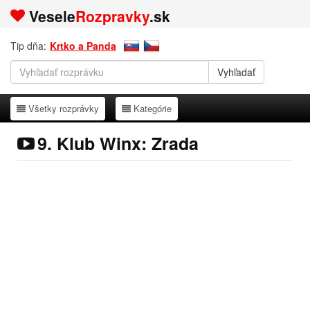
Vesele
Rozpravky
.sk
Tip dňa:
Krtko a Panda
Všetky rozprávky
Kategórie
Všetky rozprávky
Kategórie
9. Klub Winx: Zrada