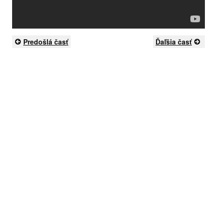
Predošlá časť
Ďaľšia časť