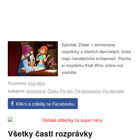
Epizóda 'Zrada' z animovanej
rozprávky o šiestich dievčatách, ktoré
majú čarodejnícke schopnosti. Pozrite
si rozprávku Klub Winx online cez
youtube.
Rozprávka:
Klub Winx
Kategórie:
Animované
,
Česky
,
Pre deti
,
Pre teenagerov
,
Pre dievčatá
Klikni a zdieľaj na Facebooku
Všetky časti rozprávky