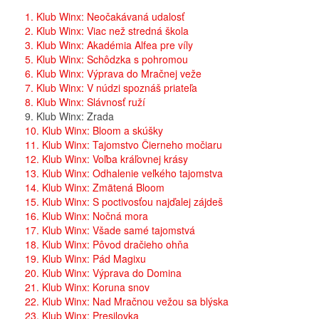
1. Klub Winx: Neočakávaná udalosť
2. Klub Winx: Viac než stredná škola
3. Klub Winx: Akadémia Alfea pre víly
5. Klub Winx: Schôdzka s pohromou
6. Klub Winx: Výprava do Mračnej veže
7. Klub Winx: V núdzi spoznáš priateľa
8. Klub Winx: Slávnosť ruží
9. Klub Winx: Zrada
10. Klub Winx: Bloom a skúšky
11. Klub Winx: Tajomstvo Čierneho močiaru
12. Klub Winx: Voľba kráľovnej krásy
13. Klub Winx: Odhalenie veľkého tajomstva
14. Klub Winx: Zmätená Bloom
15. Klub Winx: S poctivosťou najďalej zájdeš
16. Klub Winx: Nočná mora
17. Klub Winx: Všade samé tajomstvá
18. Klub Winx: Pôvod dračieho ohňa
19. Klub Winx: Pád Magixu
20. Klub Winx: Výprava do Domina
21. Klub Winx: Koruna snov
22. Klub Winx: Nad Mračnou vežou sa blýska
23. Klub Winx: Presilovka