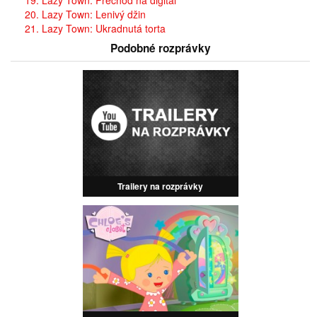
19. Lazy Town: Prechod na digitál
20. Lazy Town: Lenivý džin
21. Lazy Town: Ukradnutá torta
Podobné rozprávky
Trailery na rozprávky