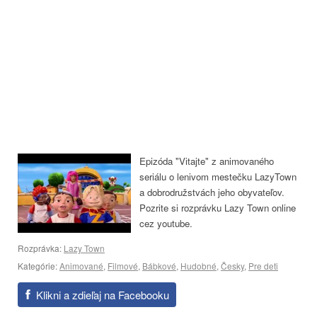
Epizóda "Vitajte" z animovaného
seriálu o lenivom mestečku LazyTown
a dobrodružstvách jeho obyvateľov.
Pozrite si rozprávku Lazy Town online
cez youtube.
Rozprávka:
Lazy Town
Kategórie:
Animované
,
Filmové
,
Bábkové
,
Hudobné
,
Česky
,
Pre deti
Klikni a zdieľaj na Facebooku