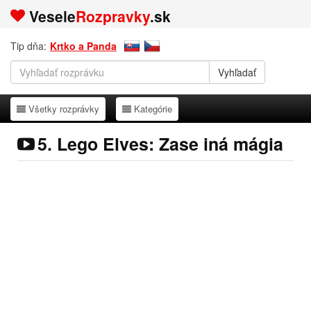
Vesele
Rozpravky
.sk
Tip dňa:
Krtko a Panda
Všetky rozprávky
Kategórie
Všetky rozprávky
Kategórie
5. Lego Elves: Zase iná mágia