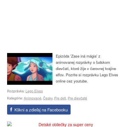
Epizóda 'Zase iná mágia' z
animovanej rozprávky o ľudskom
dievčati, ktoré žije v čarovnej krajine
elfov. Pozrite si rozprávku Lego Elves
online cez youtube.
Rozprávka:
Lego Elves
Kategórie:
Animované
,
Česky
,
Pre deti
,
Pre dievčatá
Klikni a zdieľaj na Facebooku