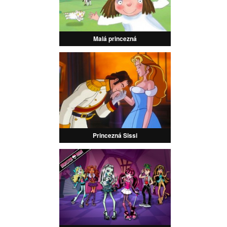
Malá princezná
Princezná Sissi