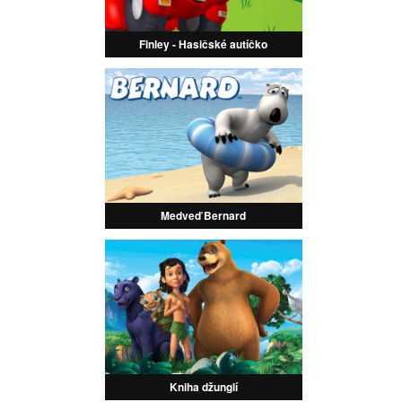
Finley - Hasičské autíčko
Medveď Bernard
Kniha džunglí