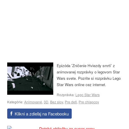
Epizóda 'Zničenie Hviezdy smrti' z
animovanej rozprávky o legovom Star
Wars svete. Pozrite si rozprávku Lego
Star Wars online cez internet.
Rozprávka:
Lego Star Wars
Kategórie:
Animované
,
3D
,
Bez slov
,
Pre deti
,
Pre chlapcov
Klikni a zdieľaj na Facebooku