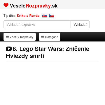
Vesele
Rozpravky
.sk
Tip dňa:
Krtko a Panda
Všetky rozprávky
Kategórie
Všetky rozprávky
Kategórie
8. Lego Star Wars: Zničenie
Hviezdy smrti