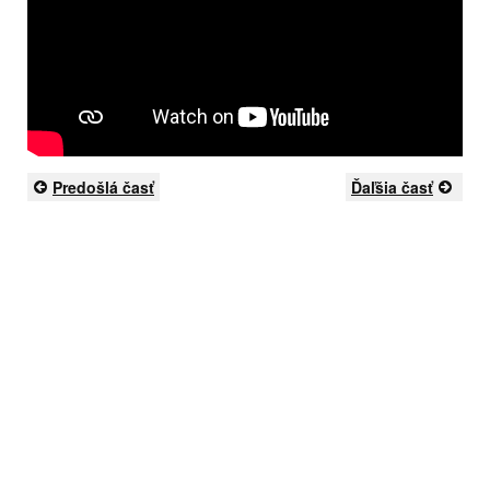
Predošlá časť
Ďaľšia časť