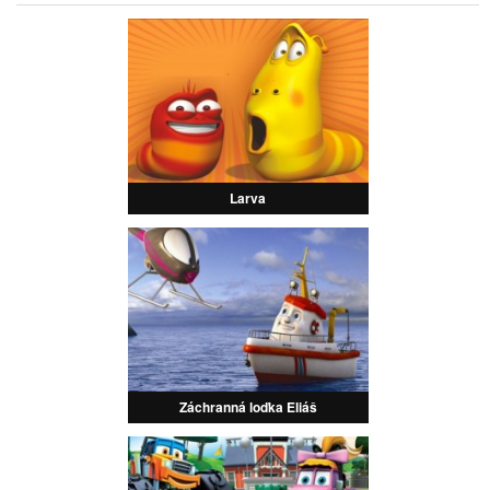
Larva
Záchranná loďka Eliáš