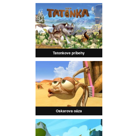
Tatonkove príbehy
Oskarova oáza