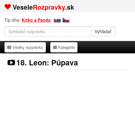
Vesele
Rozpravky
.sk
Tip dňa:
Krtko a Panda
Všetky rozprávky
Kategórie
Všetky rozprávky
Kategórie
18. Leon: Púpava