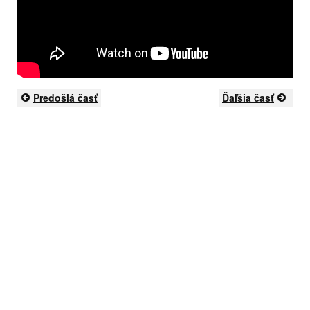
Predošlá časť
Ďaľšia časť