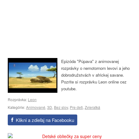
Epizóda "Púpava" z animovanej
rozprávky o nemotornom levovi a jeho
dobrodružstvách v africkej savane.
Pozrite si rozprávku Leon online cez
youtube.
Rozprávka:
Leon
Kategórie:
Animované
,
3D
,
Bez slov
,
Pre deti
,
Zvieratká
Klikni a zdieľaj na Facebooku