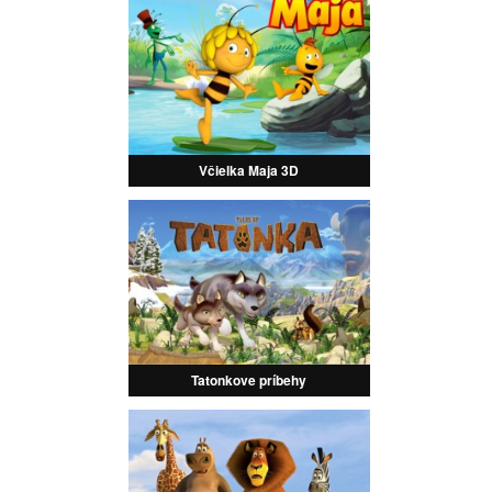
Včielka Maja 3D
Tatonkove príbehy