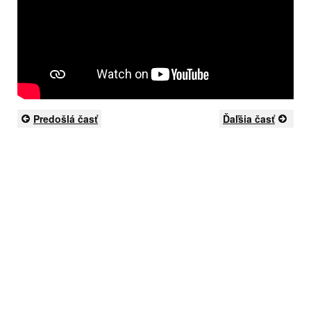
Predošlá časť
Ďaľšia časť