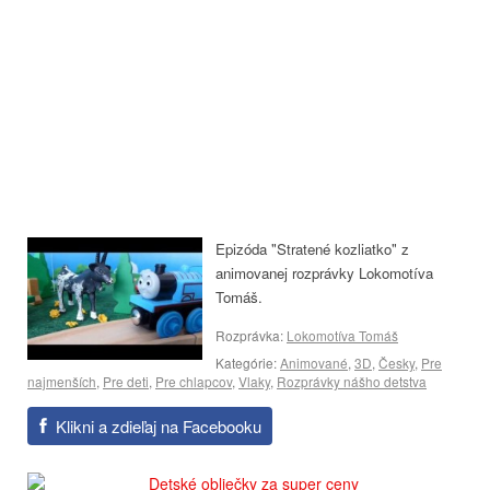
Epizóda "Stratené kozliatko" z
animovanej rozprávky Lokomotíva
Tomáš.
Rozprávka:
Lokomotíva Tomáš
Kategórie:
Animované
,
3D
,
Česky
,
Pre
najmenších
,
Pre deti
,
Pre chlapcov
,
Vlaky
,
Rozprávky nášho detstva
Klikni a zdieľaj na Facebooku