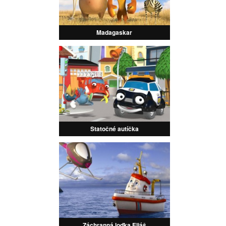
Madagaskar
Statočné autíčka
Záchranná loďka Eliáš