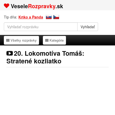
Vesele
Rozpravky
.sk
Tip dňa:
Krtko a Panda
Všetky rozprávky
Kategórie
Všetky rozprávky
Kategórie
20. Lokomotíva Tomáš:
Stratené kozliatko