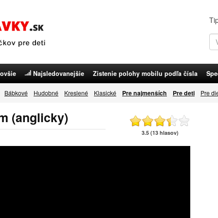
Ti
ovšie
Najsledovanejšie
Zistenie polohy mobilu podľa čísla
Spe
Bábkové
Hudobné
Kreslené
Klasické
Pre najmenších
Pre deti
Pre di
m (anglicky)
3.5 (13 hlasov)