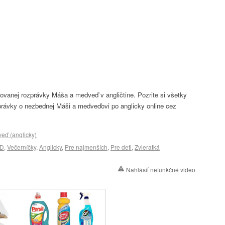
vanej rozprávky Máša a medveď v angličtine. Pozrite si všetky
právky o nezbednej Máši a medveďovi po anglicky online cez
eď (anglicky)
D
,
Večerníčky
,
Anglicky
,
Pre najmenších
,
Pre deti
,
Zvieratká
Nahlásiť nefunkčné video