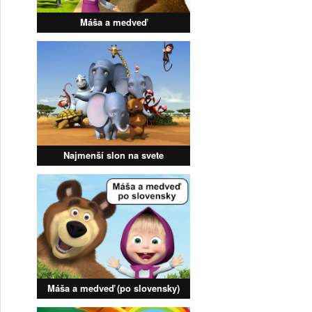
Máša a medveď
Najmenší slon na svete
Máša a medveď (po slovensky)