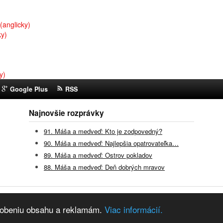
(anglicky)
ky)
y)
Google Plus
RSS
Najnovšie rozprávky
91. Máša a medveď: Kto je zodpovedný?
90. Máša a medveď: Najlepšia opatrovateľka…
89. Máša a medveď: Ostrov pokladov
88. Máša a medveď: Deň dobrých mravov
vky z youtube
ôsobeniu obsahu a reklamám.
Viac informácií.