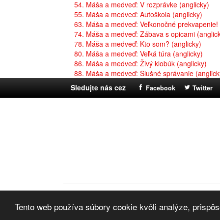
54. Máša a medveď: V rozprávke (anglicky)
55. Máša a medveď: Autoškola (anglicky)
63. Máša a medveď: Veľkonočné prekvapenie! 
74. Máša a medveď: Zábava s opicami (anglic
78. Máša a medveď: Kto som? (anglicky)
80. Máša a medveď: Veľká túra (anglicky)
86. Máša a medveď: Živý klobúk (anglicky)
88. Máša a medveď: Slušné správanie (anglick
Sledujte nás cez
Facebook
Twitter
© 2014 - 2026
VeseleRozpravky.sk
- najlepšie rozprá
Tento web používa súbory cookie kvôli analýze, prisp
O stránke
|
Pravidlá používania
|
Ochrana súkromia