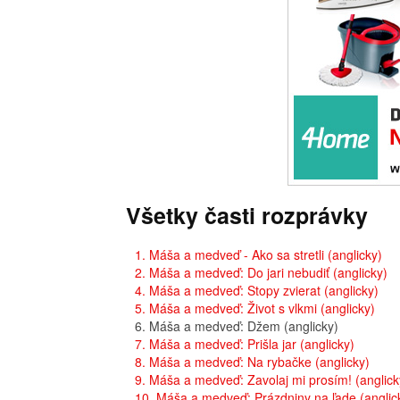
Všetky časti rozprávky
1. Máša a medveď - Ako sa stretli (anglicky)
2. Máša a medveď: Do jari nebudiť (anglicky)
4. Máša a medveď: Stopy zvierat (anglicky)
5. Máša a medveď: Život s vlkmi (anglicky)
6. Máša a medveď: Džem (anglicky)
7. Máša a medveď: Prišla jar (anglicky)
8. Máša a medveď: Na rybačke (anglicky)
9. Máša a medveď: Zavolaj mi prosím! (anglick
10. Máša a medveď: Prázdniny na ľade (anglic