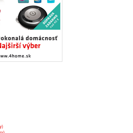
y)
ky)