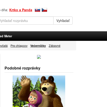
p dňa:
Krtko a Panda
ed Meter
evčatá
Pre chlapcov
Večerníčky
Zábavné
Podobné rozprávky