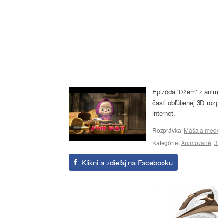
Epizóda 'Džem' z animo
časti obľúbenej 3D roz
internet.
Rozprávka:
Máša a medv
Kategórie:
Animované
,
3
Klikni a zdieľaj na Facebooku