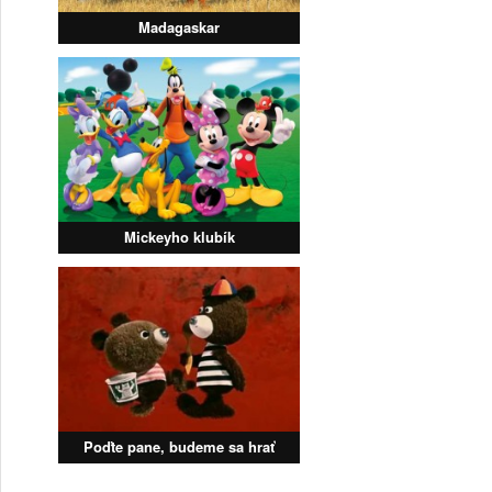
Madagaskar
Mickeyho klubík
Poďte pane, budeme sa hrať