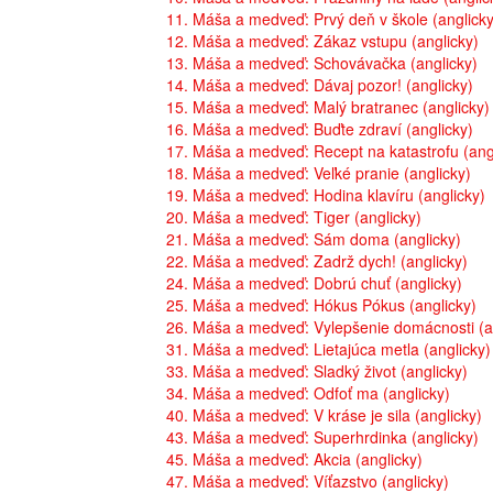
11. Máša a medveď: Prvý deň v škole (anglicky
12. Máša a medveď: Zákaz vstupu (anglicky)
13. Máša a medveď: Schovávačka (anglicky)
14. Máša a medveď: Dávaj pozor! (anglicky)
15. Máša a medveď: Malý bratranec (anglicky)
16. Máša a medveď: Buďte zdraví (anglicky)
17. Máša a medveď: Recept na katastrofu (ang
18. Máša a medveď: Veľké pranie (anglicky)
19. Máša a medveď: Hodina klavíru (anglicky)
20. Máša a medveď: Tiger (anglicky)
21. Máša a medveď: Sám doma (anglicky)
22. Máša a medveď: Zadrž dych! (anglicky)
24. Máša a medveď: Dobrú chuť (anglicky)
25. Máša a medveď: Hókus Pókus (anglicky)
26. Máša a medveď: Vylepšenie domácnosti (a
31. Máša a medveď: Lietajúca metla (anglicky)
33. Máša a medveď: Sladký život (anglicky)
34. Máša a medveď: Odfoť ma (anglicky)
40. Máša a medveď: V kráse je sila (anglicky)
43. Máša a medveď: Superhrdinka (anglicky)
45. Máša a medveď: Akcia (anglicky)
47. Máša a medveď: Víťazstvo (anglicky)