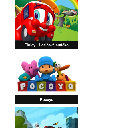
Finley - Hasičské autíčko
Pocoyo