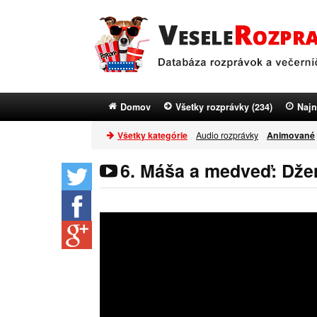
Domov
Všetky rozprávky (234)
Najn
Všetky kategórie
Audio rozprávky
Animované
6. Máša a medveď: Dže