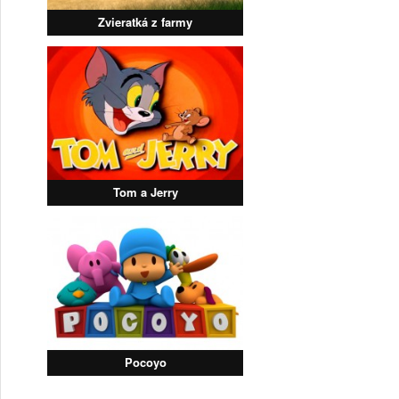
Zvieratká z farmy
Tom a Jerry
Pocoyo