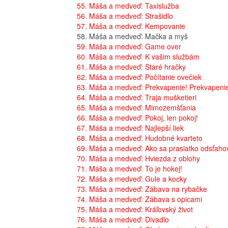
55. Máša a medveď: Taxislužba
56. Máša a medveď: Strašidlo
57. Máša a medveď: Kempovanie
58. Máša a medveď: Mačka a myš
59. Máša a medveď: Game over
60. Máša a medveď: K vašim službám
61. Máša a medveď: Staré hračky
62. Máša a medveď: Počítanie ovečiek
63. Máša a medveď: Prekvapenie! Prekvapeni
64. Máša a medveď: Traja mušketieri
65. Máša a medveď: Mimozemšťania
66. Máša a medveď: Pokoj, len pokoj!
67. Máša a medveď: Najlepší liek
68. Máša a medveď: Hudobné kvarteto
69. Máša a medveď: Ako sa prasiatko odsťaho
70. Máša a medveď: Hviezda z oblohy
71. Máša a medveď: To je hokej!
72. Máša a medveď: Gule a kocky
73. Máša a medveď: Zábava na rybačke
74. Máša a medveď: Zábava s opicami
75. Máša a medveď: Kráľovský život
76. Máša a medveď: Divadlo