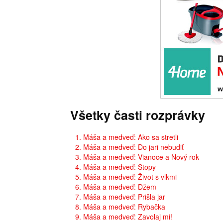
Všetky časti rozprávky
1. Máša a medveď: Ako sa stretli
2. Máša a medveď: Do jari nebudiť
3. Máša a medveď: Vianoce a Nový rok
4. Máša a medveď: Stopy
5. Máša a medveď: Život s vlkmi
6. Máša a medveď: Džem
7. Máša a medveď: Prišla jar
8. Máša a medveď: Rybačka
9. Máša a medveď: Zavolaj mi!