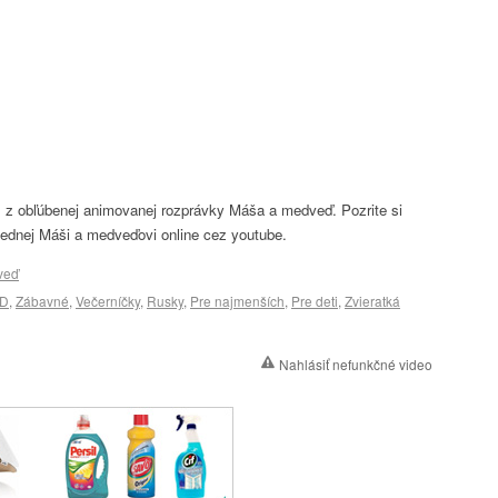
 z obľúbenej animovanej rozprávky Máša a medveď. Pozrite si
bednej Máši a medveďovi online cez youtube.
veď
D
,
Zábavné
,
Večerníčky
,
Rusky
,
Pre najmenších
,
Pre deti
,
Zvieratká
Nahlásiť nefunkčné video