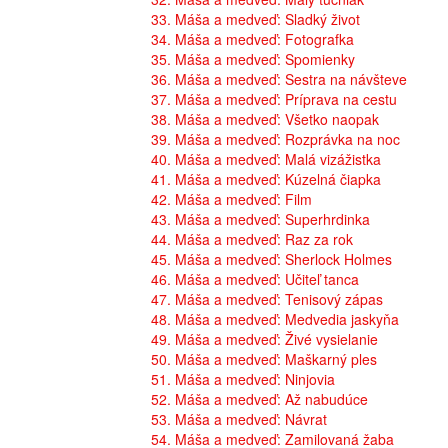
33. Máša a medveď: Sladký život
34. Máša a medveď: Fotografka
35. Máša a medveď: Spomienky
36. Máša a medveď: Sestra na návšteve
37. Máša a medveď: Príprava na cestu
38. Máša a medveď: Všetko naopak
39. Máša a medveď: Rozprávka na noc
40. Máša a medveď: Malá vizážistka
41. Máša a medveď: Kúzelná čiapka
42. Máša a medveď: Film
43. Máša a medveď: Superhrdinka
44. Máša a medveď: Raz za rok
45. Máša a medveď: Sherlock Holmes
46. Máša a medveď: Učiteľ tanca
47. Máša a medveď: Tenisový zápas
48. Máša a medveď: Medvedia jaskyňa
49. Máša a medveď: Živé vysielanie
50. Máša a medveď: Maškarný ples
51. Máša a medveď: Ninjovia
52. Máša a medveď: Až nabudúce
53. Máša a medveď: Návrat
54. Máša a medveď: Zamilovaná žaba