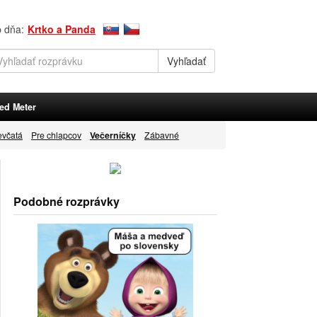
p dňa:
Krtko a Panda
ed Meter
evčatá
Pre chlapcov
Večerníčky
Zábavné
Podobné rozprávky