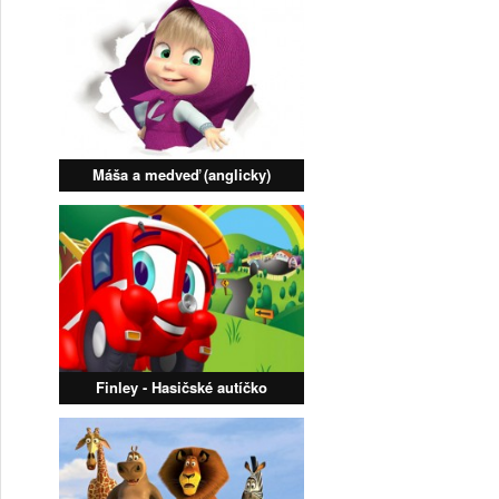
Máša a medveď (anglicky)
Finley - Hasičské autíčko