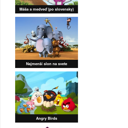
Máša a medveď (po slovensky)
Najmenší slon na svete
Angry Birds