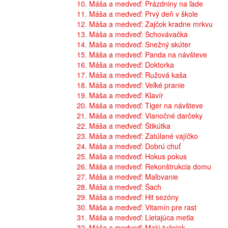
10. Máša a medveď: Prázdniny na ľade
11. Máša a medveď: Prvý deň v škole
12. Máša a medveď: Zajčok kradne mrkvu
13. Máša a medveď: Schovávačka
14. Máša a medveď: Snežný skúter
15. Máša a medveď: Panda na návšteve
16. Máša a medveď: Doktorka
17. Máša a medveď: Ružová kaša
18. Máša a medveď: Veľké pranie
19. Máša a medveď: Klavír
20. Máša a medveď: Tiger na návšteve
21. Máša a medveď: Vianočné darčeky
22. Máša a medveď: Štikútka
23. Máša a medveď: Zatúlané vajíčko
24. Máša a medveď: Dobrú chuť
25. Máša a medveď: Hokus pokus
26. Máša a medveď: Rekonštrukcia domu
27. Máša a medveď: Maľovanie
28. Máša a medveď: Šach
29. Máša a medveď: Hit sezóny
30. Máša a medveď: Vitamín pre rast
31. Máša a medveď: Lietajúca metla
32. Máša a medveď: Malý tučniak