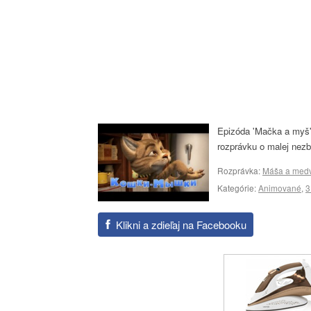
Epizóda 'Mačka a myš'
rozprávku o malej nez
Rozprávka:
Máša a med
Kategórie:
Animované
,
3
Klikni a zdieľaj na Facebooku