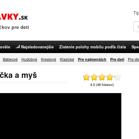
Ti
ovšie
Najsledovanejšie
Zistenie polohy mobilu podľa čísla
Spe
Bábkové
Hudobné
Kreslené
Klasické
Pre najmenších
Pre deti
Pre di
čka a myš
4.2 (48 hlasov)