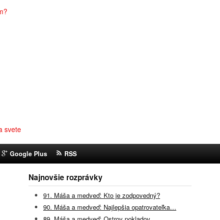
em?
a svete
Google Plus
RSS
Najnovšie rozprávky
91. Máša a medveď: Kto je zodpovedný?
90. Máša a medveď: Najlepšia opatrovateľka…
89. Máša a medveď: Ostrov pokladov