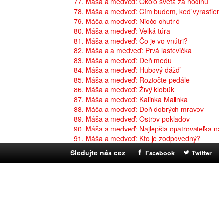
77. Máša a medveď: Okolo sveta za hodinu
78. Máša a medveď: Čím budem, keď vyrasti
79. Máša a medveď: Niečo chutné
80. Máša a medveď: Veľká túra
81. Máša a medveď: Čo je vo vnútri?
82. Máša a a medveď: Prvá lastovička
83. Máša a medveď: Deň medu
84. Máša a medveď: Hubový dážď
85. Máša a medveď: Roztočte pedále
86. Máša a medveď: Živý klobúk
87. Máša a medveď: Kalinka Malinka
88. Máša a medveď: Deň dobrých mravov
89. Máša a medveď: Ostrov pokladov
90. Máša a medveď: Najlepšia opatrovateľka n
91. Máša a medveď: Kto je zodpovedný?
Sledujte nás cez
Facebook
Twitter