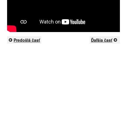
Predošlá časť
Ďaľšia časť