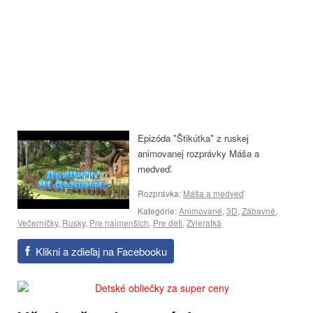
Epizóda "Štikútka" z ruskej
animovanej rozprávky Máša a
medveď.
Rozprávka:
Máša a medveď
Kategórie:
Animované
,
3D
,
Zábavné
,
Večerníčky
,
Rusky
,
Pre najmenších
,
Pre deti
,
Zvieratká
Klikni a zdieľaj na Facebooku