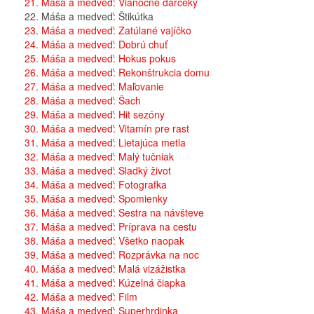
21. Máša a medveď: Vianočné darčeky
22. Máša a medveď: Štikútka
23. Máša a medveď: Zatúlané vajíčko
24. Máša a medveď: Dobrú chuť
25. Máša a medveď: Hokus pokus
26. Máša a medveď: Rekonštrukcia domu
27. Máša a medveď: Maľovanie
28. Máša a medveď: Šach
29. Máša a medveď: Hit sezóny
30. Máša a medveď: Vitamín pre rast
31. Máša a medveď: Lietajúca metla
32. Máša a medveď: Malý tučniak
33. Máša a medveď: Sladký život
34. Máša a medveď: Fotografka
35. Máša a medveď: Spomienky
36. Máša a medveď: Sestra na návšteve
37. Máša a medveď: Príprava na cestu
38. Máša a medveď: Všetko naopak
39. Máša a medveď: Rozprávka na noc
40. Máša a medveď: Malá vizážistka
41. Máša a medveď: Kúzelná čiapka
42. Máša a medveď: Film
43. Máša a medveď: Superhrdinka