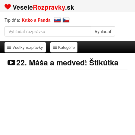
Vesele
Rozpravky
.sk
Tip dňa:
Krtko a Panda
Všetky rozprávky
Kategórie
Všetky rozprávky
Kategórie
22. Máša a medveď: Štikútka