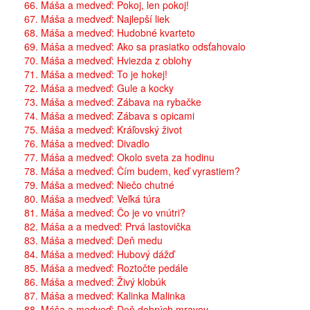
66. Máša a medveď: Pokoj, len pokoj!
67. Máša a medveď: Najlepší liek
68. Máša a medveď: Hudobné kvarteto
69. Máša a medveď: Ako sa prasiatko odsťahovalo
70. Máša a medveď: Hviezda z oblohy
71. Máša a medveď: To je hokej!
72. Máša a medveď: Gule a kocky
73. Máša a medveď: Zábava na rybačke
74. Máša a medveď: Zábava s opicami
75. Máša a medveď: Kráľovský život
76. Máša a medveď: Divadlo
77. Máša a medveď: Okolo sveta za hodinu
78. Máša a medveď: Čím budem, keď vyrastiem?
79. Máša a medveď: Niečo chutné
80. Máša a medveď: Veľká túra
81. Máša a medveď: Čo je vo vnútri?
82. Máša a a medveď: Prvá lastovička
83. Máša a medveď: Deň medu
84. Máša a medveď: Hubový dážď
85. Máša a medveď: Roztočte pedále
86. Máša a medveď: Živý klobúk
87. Máša a medveď: Kalinka Malinka
88. Máša a medveď: Deň dobrých mravov