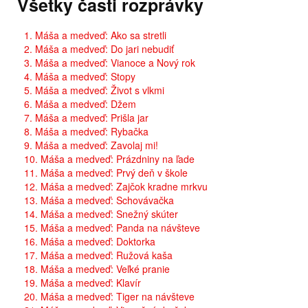
Všetky časti rozprávky
1. Máša a medveď: Ako sa stretli
2. Máša a medveď: Do jari nebudiť
3. Máša a medveď: Vianoce a Nový rok
4. Máša a medveď: Stopy
5. Máša a medveď: Život s vlkmi
6. Máša a medveď: Džem
7. Máša a medveď: Prišla jar
8. Máša a medveď: Rybačka
9. Máša a medveď: Zavolaj mi!
10. Máša a medveď: Prázdniny na ľade
11. Máša a medveď: Prvý deň v škole
12. Máša a medveď: Zajčok kradne mrkvu
13. Máša a medveď: Schovávačka
14. Máša a medveď: Snežný skúter
15. Máša a medveď: Panda na návšteve
16. Máša a medveď: Doktorka
17. Máša a medveď: Ružová kaša
18. Máša a medveď: Veľké pranie
19. Máša a medveď: Klavír
20. Máša a medveď: Tiger na návšteve