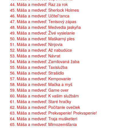
44. Máša a medveď: Raz za rok
45. Máša a medveď: Sherlock Holmes
46. Máša a medveď: Učiteľ tanca
47. Máša a medveď: Tenisový zápas
48. Máša a medveď: Medvedia jaskyňa
49. Máša a medveď: Živé vysielanie
50. Máša a medveď: Maškarný ples
51. Máša a medveď: Ninjovia
52. Máša a medveď: Až nabudúce
53. Máša a medveď: Návrat
54. Máša a medveď: Zamilovaná žaba
55. Máša a medveď: Taxislužba
56. Máša a medveď: Strašidlo
57. Máša a medveď: Kempovanie
58. Máša a medveď: Mačka a myš
59. Máša a medveď: Game over
60. Máša a medveď: K vašim službám
61. Máša a medveď: Staré hračky
62. Máša a medveď: Počítanie ovečiek
63. Máša a medveď: Prekvapenie! Prekvapenie!
64. Máša a medveď: Traja mušketieri
65. Máša a medveď: Mimozemšťania