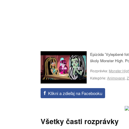
Epizóda 'Vylepšené fot
školy Monster High. Po
Rozprávka:
Monster Hig
Kategórie:
Animované
,
Z
Klikni a zdieľaj na Facebooku
Všetky časti rozprávky