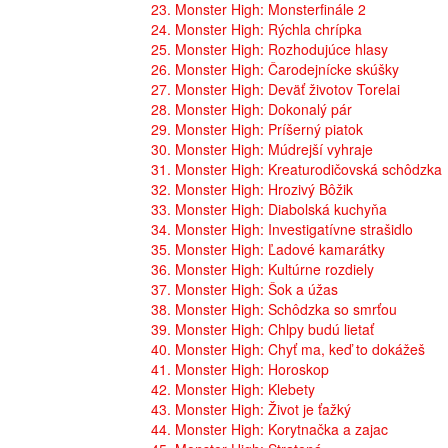
23. Monster High: Monsterfinále 2
24. Monster High: Rýchla chrípka
25. Monster High: Rozhodujúce hlasy
26. Monster High: Čarodejnícke skúšky
27. Monster High: Deväť životov Torelai
28. Monster High: Dokonalý pár
29. Monster High: Príšerný piatok
30. Monster High: Múdrejší vyhraje
31. Monster High: Kreaturodičovská schôdzka
32. Monster High: Hrozivý Bôžik
33. Monster High: Diabolská kuchyňa
34. Monster High: Investigatívne strašidlo
35. Monster High: Ľadové kamarátky
36. Monster High: Kultúrne rozdiely
37. Monster High: Šok a úžas
38. Monster High: Schôdzka so smrťou
39. Monster High: Chlpy budú lietať
40. Monster High: Chyť ma, keď to dokážeš
41. Monster High: Horoskop
42. Monster High: Klebety
43. Monster High: Život je ťažký
44. Monster High: Korytnačka a zajac