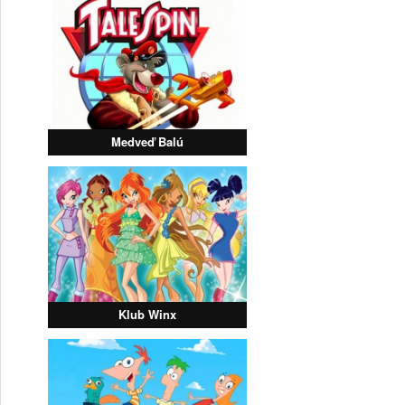
Medveď Balú
Klub Winx