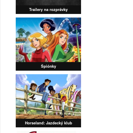
Trailery na rozprávky
Špiónky
Horseland: Jazdecký klub