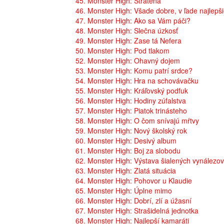
45. Monster High: Stratená
46. Monster High: Všade dobre, v ľade najlepš
47. Monster High: Ako sa Vám páči?
48. Monster High: Slečna úzkosť
49. Monster High: Zase tá Nefera
50. Monster High: Pod tlakom
52. Monster High: Ohavný dojem
53. Monster High: Komu patrí srdce?
54. Monster High: Hra na schovávačku
55. Monster High: Kráľovský podfuk
56. Monster High: Hodiny zúfalstva
57. Monster High: Piatok trinásteho
58. Monster High: O čom snívajú mŕtvy
59. Monster High: Nový školský rok
60. Monster High: Desivý album
61. Monster High: Boj za slobodu
62. Monster High: Výstava šialených vynálezov
63. Monster High: Zlatá situácia
64. Monster High: Pohovor u Klaudie
65. Monster High: Úplne mimo
66. Monster High: Dobrí, zlí a úžasní
67. Monster High: Strašidelná jednotka
68. Monster High: Najlepší kamaráti