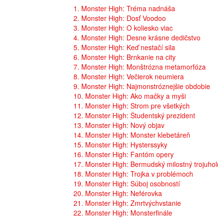
1. Monster High: Tréma nadnáša
2. Monster High: Dosť Voodoo
3. Monster High: O koliesko viac
4. Monster High: Desne krásne dedičstvo
5. Monster High: Keď nestačí sila
6. Monster High: Brnkanie na city
7. Monster High: Monštrózna metamorfóza
8. Monster High: Večierok neumiera
9. Monster High: Najmonstróznejšie obdobie
10. Monster High: Ako mačky a myši
11. Monster High: Strom pre všetkých
12. Monster High: Študentský prezident
13. Monster High: Nový objav
14. Monster High: Monster klebetáreň
15. Monster High: Hysterssyky
16. Monster High: Fantóm opery
17. Monster High: Bermudský milostný trojuhol
18. Monster High: Trojka v problémoch
19. Monster High: Súboj osobností
20. Monster High: Neférovka
21. Monster High: Zmrtvýchvstanie
22. Monster High: Monsterfinále