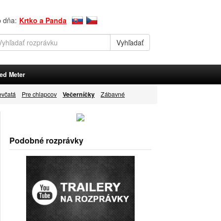
p dňa:
Krtko a Panda
ed Meter
evčatá
Pre chlapcov
Večerníčky
Zábavné
Podobné rozprávky