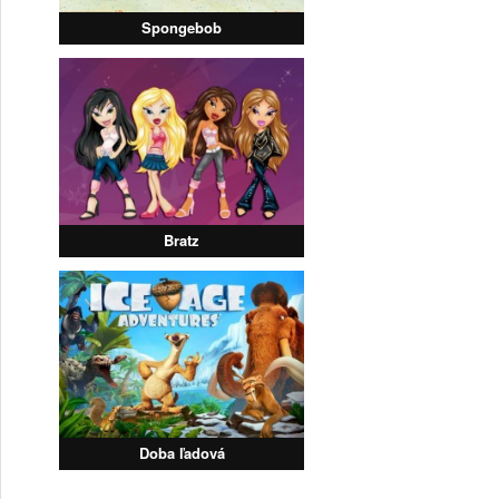
Spongebob
Bratz
Doba ľadová