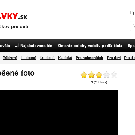
Ti
ovšie
Najsledovanejšie
Zistenie polohy mobilu podľa čísla
Spe
Bábkové
Hudobné
Kreslené
Klasické
Pre najmenších
Pre deti
Pre di
pšené foto
3 (2 hlasy)