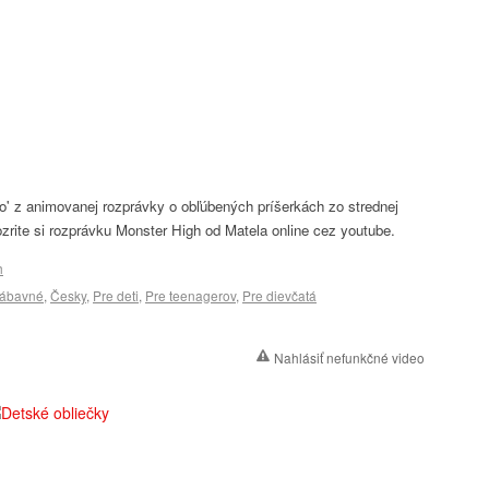
o' z animovanej rozprávky o obľúbených príšerkách zo strednej
zrite si rozprávku Monster High od Matela online cez youtube.
h
ábavné
,
Česky
,
Pre deti
,
Pre teenagerov
,
Pre dievčatá
Nahlásiť nefunkčné video