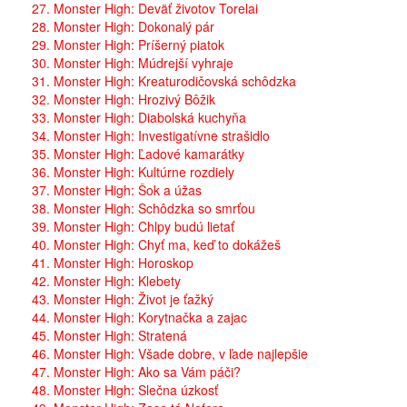
27. Monster High: Deväť životov Torelai
28. Monster High: Dokonalý pár
29. Monster High: Príšerný piatok
30. Monster High: Múdrejší vyhraje
31. Monster High: Kreaturodičovská schôdzka
32. Monster High: Hrozivý Bôžik
33. Monster High: Diabolská kuchyňa
34. Monster High: Investigatívne strašidlo
35. Monster High: Ľadové kamarátky
36. Monster High: Kultúrne rozdiely
37. Monster High: Šok a úžas
38. Monster High: Schôdzka so smrťou
39. Monster High: Chlpy budú lietať
40. Monster High: Chyť ma, keď to dokážeš
41. Monster High: Horoskop
42. Monster High: Klebety
43. Monster High: Život je ťažký
44. Monster High: Korytnačka a zajac
45. Monster High: Stratená
46. Monster High: Všade dobre, v ľade najlepšie
47. Monster High: Ako sa Vám páči?
48. Monster High: Slečna úzkosť