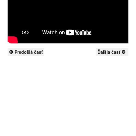
Predošlá časť
Ďaľšia časť