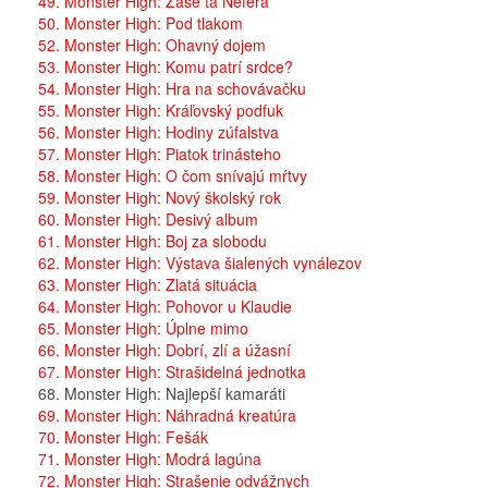
49. Monster High: Zase tá Nefera
50. Monster High: Pod tlakom
52. Monster High: Ohavný dojem
53. Monster High: Komu patrí srdce?
54. Monster High: Hra na schovávačku
55. Monster High: Kráľovský podfuk
56. Monster High: Hodiny zúfalstva
57. Monster High: Piatok trinásteho
58. Monster High: O čom snívajú mŕtvy
59. Monster High: Nový školský rok
60. Monster High: Desivý album
61. Monster High: Boj za slobodu
62. Monster High: Výstava šialených vynálezov
63. Monster High: Zlatá situácia
64. Monster High: Pohovor u Klaudie
65. Monster High: Úplne mimo
66. Monster High: Dobrí, zlí a úžasní
67. Monster High: Strašidelná jednotka
68. Monster High: Najlepší kamaráti
69. Monster High: Náhradná kreatúra
70. Monster High: Fešák
71. Monster High: Modrá lagúna
72. Monster High: Strašenie odvážnych