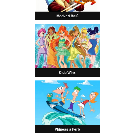
Medveď Balú
Klub Winx
Phineas a Ferb