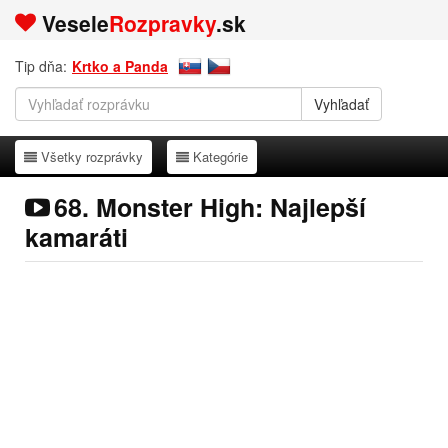
Vesele
Rozpravky
.sk
Tip dňa:
Krtko a Panda
Všetky rozprávky
Kategórie
Všetky rozprávky
Kategórie
68. Monster High: Najlepší
kamaráti