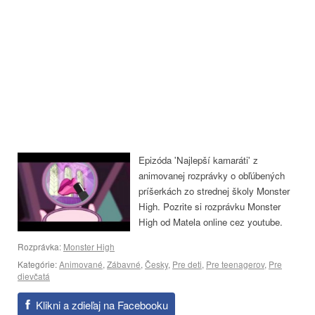
Epizóda 'Najlepší kamaráti' z
animovanej rozprávky o obľúbených
príšerkách zo strednej školy Monster
High. Pozrite si rozprávku Monster
High od Matela online cez youtube.
Rozprávka:
Monster High
Kategórie:
Animované
,
Zábavné
,
Česky
,
Pre deti
,
Pre teenagerov
,
Pre
dievčatá
Klikni a zdieľaj na Facebooku