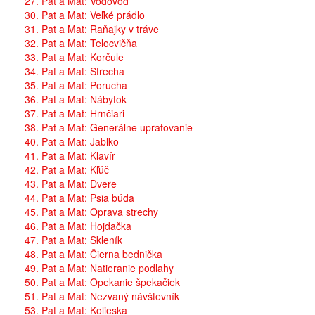
27. Pat a Mat: Vodovod
30. Pat a Mat: Veľké prádlo
31. Pat a Mat: Raňajky v tráve
32. Pat a Mat: Telocvičňa
33. Pat a Mat: Korčule
34. Pat a Mat: Strecha
35. Pat a Mat: Porucha
36. Pat a Mat: Nábytok
37. Pat a Mat: Hrnčiari
38. Pat a Mat: Generálne upratovanie
40. Pat a Mat: Jablko
41. Pat a Mat: Klavír
42. Pat a Mat: Kľúč
43. Pat a Mat: Dvere
44. Pat a Mat: Psia búda
45. Pat a Mat: Oprava strechy
46. Pat a Mat: Hojdačka
47. Pat a Mat: Skleník
48. Pat a Mat: Čierna bednička
49. Pat a Mat: Natieranie podlahy
50. Pat a Mat: Opekanie špekačiek
51. Pat a Mat: Nezvaný návštevník
53. Pat a Mat: Kolieska