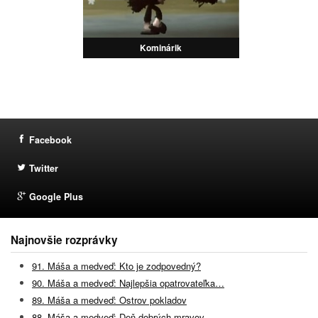
Kominárik
Facebook
Twitter
Google Plus
Najnovšie rozprávky
91. Máša a medveď: Kto je zodpovedný?
90. Máša a medveď: Najlepšia opatrovateľka…
89. Máša a medveď: Ostrov pokladov
88. Máša a medveď: Deň dobrých mravov