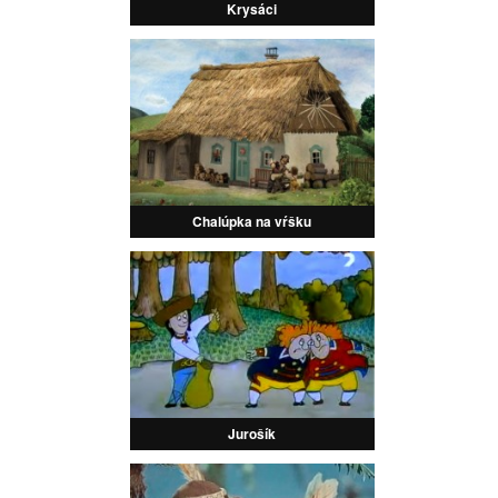
Krysáci
Chalúpka na vŕšku
Jurošík