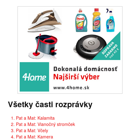
Všetky časti rozprávky
1. Pat a Mat: Kalamita
2. Pat a Mat: Vianočný stromček
3. Pat a Mat: Včely
4. Pat a Mat: Kamera