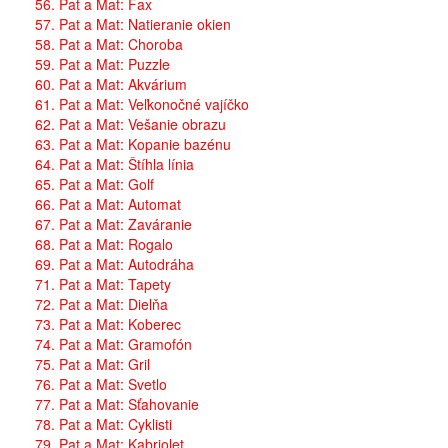
56. Pat a Mat: Fax
57. Pat a Mat: Natieranie okien
58. Pat a Mat: Choroba
59. Pat a Mat: Puzzle
60. Pat a Mat: Akvárium
61. Pat a Mat: Veľkonočné vajíčko
62. Pat a Mat: Vešanie obrazu
63. Pat a Mat: Kopanie bazénu
64. Pat a Mat: Štíhla línia
65. Pat a Mat: Golf
66. Pat a Mat: Automat
67. Pat a Mat: Zaváranie
68. Pat a Mat: Rogalo
69. Pat a Mat: Autodráha
71. Pat a Mat: Tapety
72. Pat a Mat: Dielňa
73. Pat a Mat: Koberec
74. Pat a Mat: Gramofón
75. Pat a Mat: Gril
76. Pat a Mat: Svetlo
77. Pat a Mat: Sťahovanie
78. Pat a Mat: Cyklisti
79. Pat a Mat: Kabriolet