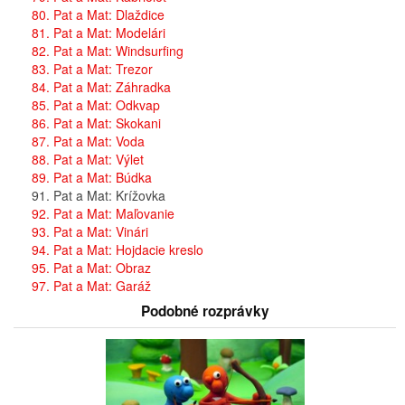
80. Pat a Mat: Dlaždice
81. Pat a Mat: Modelári
82. Pat a Mat: Windsurfing
83. Pat a Mat: Trezor
84. Pat a Mat: Záhradka
85. Pat a Mat: Odkvap
86. Pat a Mat: Skokani
87. Pat a Mat: Voda
88. Pat a Mat: Výlet
89. Pat a Mat: Búdka
91. Pat a Mat: Krížovka
92. Pat a Mat: Maľovanie
93. Pat a Mat: Vinári
94. Pat a Mat: Hojdacie kreslo
95. Pat a Mat: Obraz
97. Pat a Mat: Garáž
Podobné rozprávky