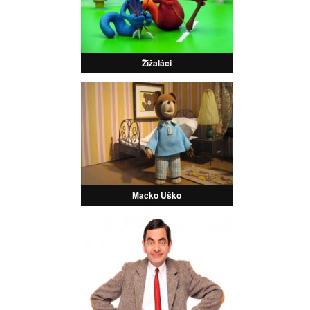
Žížaláci
Macko Uško