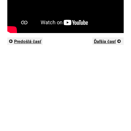
Predošlá časť
Ďaľšia časť