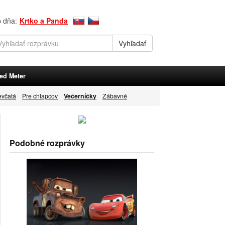
p dňa:
Krtko a Panda
ed Meter
evčatá
Pre chlapcov
Večerníčky
Zábavné
Podobné rozprávky