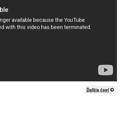
Ďaľšia časť