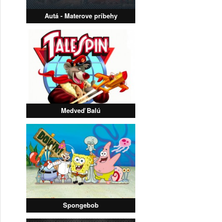
Autá - Materove príbehy
Medveď Balú
Spongebob