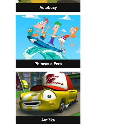
Autobusy
Phineas a Ferb
Autíčka