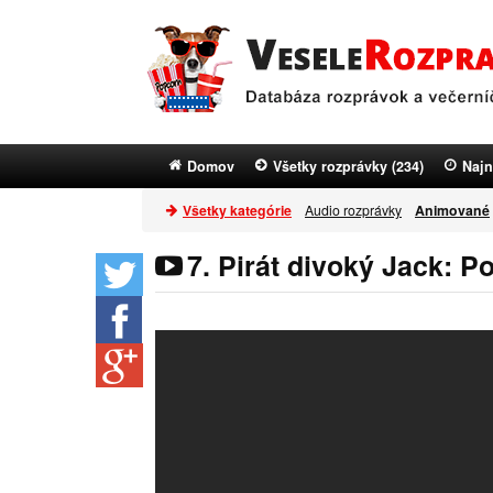
Domov
Všetky rozprávky (234)
Najn
Všetky kategórie
Audio rozprávky
Animované
7. Pirát divoký Jack: P