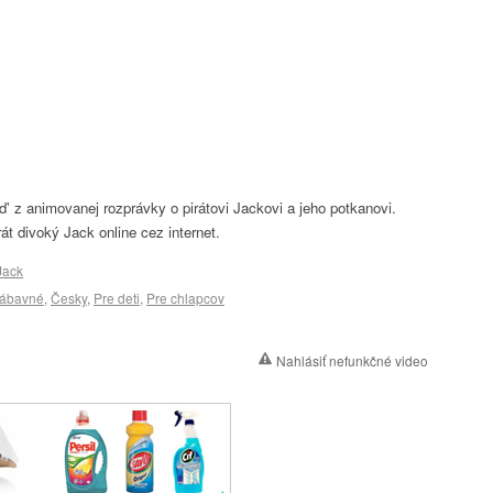
d' z animovanej rozprávky o pirátovi Jackovi a jeho potkanovi.
rát divoký Jack online cez internet.
Jack
ábavné
,
Česky
,
Pre deti
,
Pre chlapcov
Nahlásiť nefunkčné video