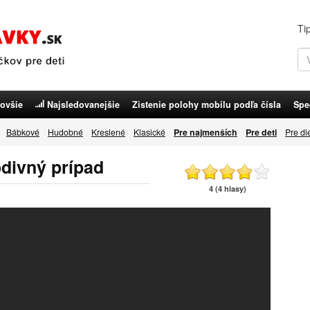
Ti
ovšie
Najsledovanejšie
Zistenie polohy mobilu podľa čísla
Spe
Bábkové
Hudobné
Kreslené
Klasické
Pre najmenších
Pre deti
Pre di
odivný prípad
4 (4 hlasy)