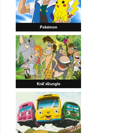
Pokémon
Kráľ džungle