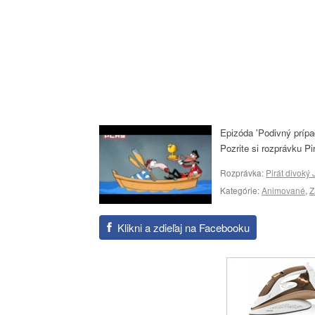
Epizóda 'Podivný prípa
Pozrite si rozprávku Pi
Rozprávka:
Pirát divoký 
Kategórie:
Animované
,
Z
Klikni a zdieľaj na Facebooku