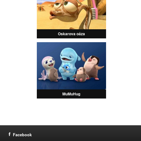
Oskarova oáza
MuMuHug
Facebook