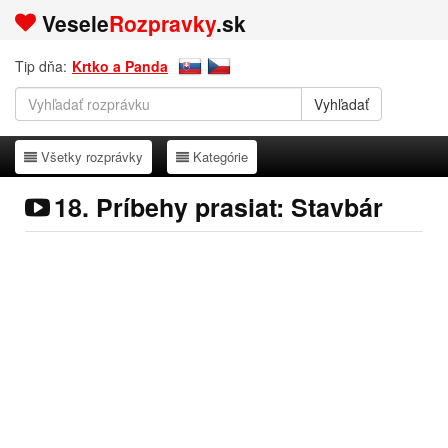
Vesele
Rozpravky
.sk
Tip dňa:
Krtko a Panda
Všetky rozprávky
Kategórie
Všetky rozprávky
Kategórie
18. Príbehy prasiat: Stavbár