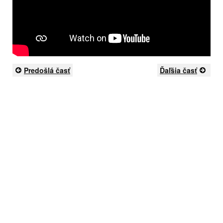
Predošlá časť
Ďaľšia časť