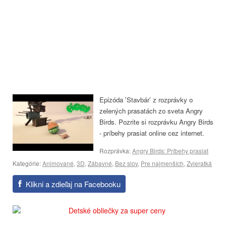
Epizóda 'Stavbár' z rozprávky o
zelených prasatách zo sveta Angry
Birds. Pozrite si rozprávku Angry Birds
- príbehy prasiat online cez internet.
Rozprávka:
Angry Birds: Príbehy prasiat
Kategórie:
Animované
,
3D
,
Zábavné
,
Bez slov
,
Pre najmenších
,
Zvieratká
Klikni a zdieľaj na Facebooku