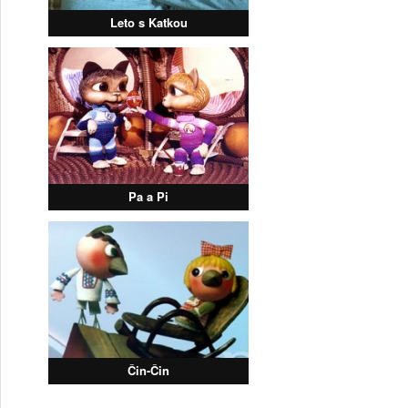
Leto s Katkou
Pa a Pi
Čin-Čin