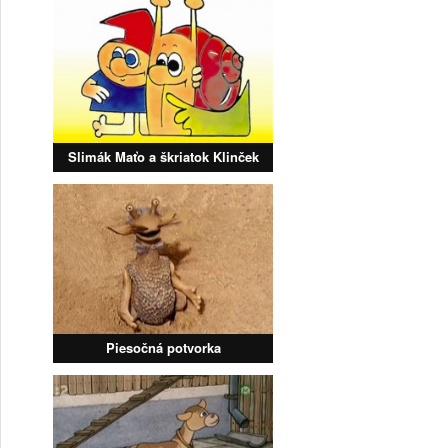
Slimák Maťo a škriatok Klinček
Piesočná potvorka