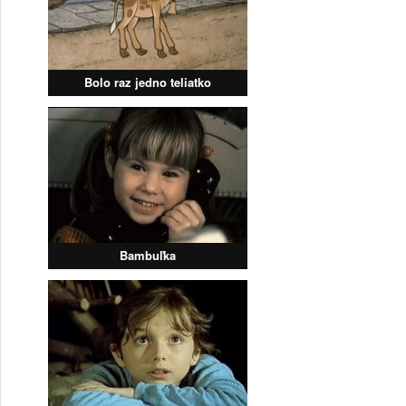
Bolo raz jedno teliatko
Bambuľka