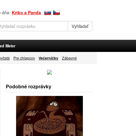
p dňa:
Krtko a Panda
ed Meter
evčatá
Pre chlapcov
Večerníčky
Zábavné
Podobné rozprávky