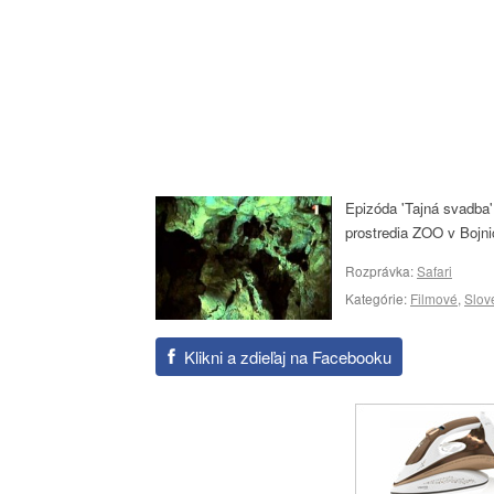
Epizóda 'Tajná svadba'
prostredia ZOO v Bojnic
Rozprávka:
Safari
Kategórie:
Filmové
,
Slov
Klikni a zdieľaj na Facebooku