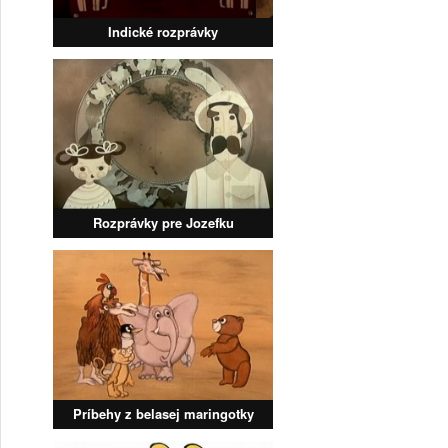
Indické rozprávky
Rozprávky pre Jozefku
Príbehy z belasej maringotky