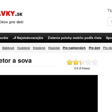
Ti
ovšie
Najsledovanejšie
Zistenie polohy mobilu podľa čísla
Spe
Bábkové
Hudobné
Kreslené
Klasické
Pre najmenších
Pre deti
Pre di
etor a sova
2.3 (3 hlasy)