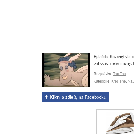
Epizóda 'Severný vieto
príhodách jeho mamy. P
Rozprávka:
Tao Tao
Kategórie:
Kreslené
,
Ná
Klikni a zdieľaj na Facebooku