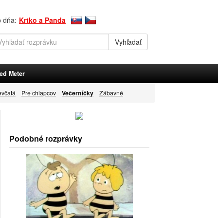
p dňa:
Krtko a Panda
ed Meter
evčatá
Pre chlapcov
Večerníčky
Zábavné
Podobné rozprávky