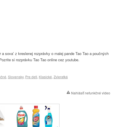
r a sova' z kreslenej rozprávky o malej pande Tao Tao a poučných
ozrite si rozprávku Tao Tao online cez youtube.
učné
,
Slovensky
,
Pre deti
,
Klasické
,
Zvieratká
Nahlásiť nefunkčné video