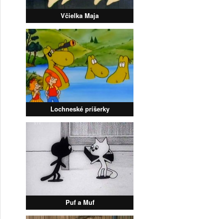
Včielka Maja
Lochneské príšerky
Puf a Muf