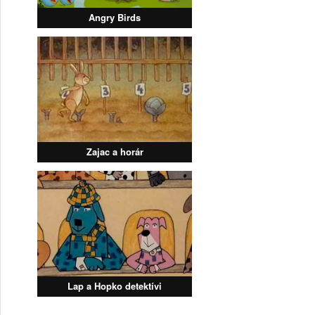
Angry Birds
Zajac a horár
Lap a Hopko detektívi