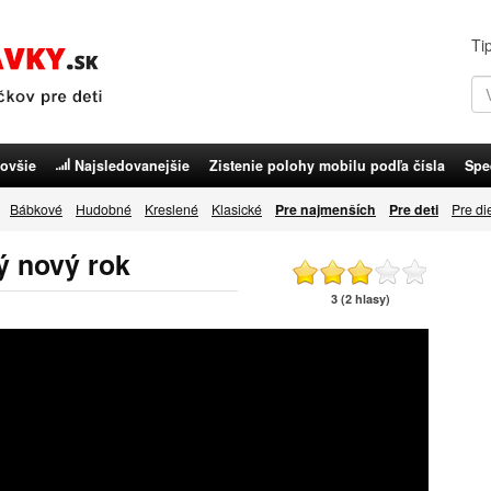
Ti
ovšie
Najsledovanejšie
Zistenie polohy mobilu podľa čísla
Spe
Bábkové
Hudobné
Kreslené
Klasické
Pre najmenších
Pre deti
Pre di
ý nový rok
3 (2 hlasy)