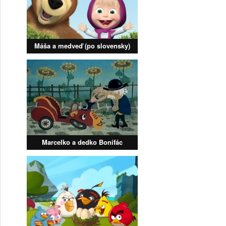
Máša a medveď (po slovensky)
Marcelko a dedko Bonifác