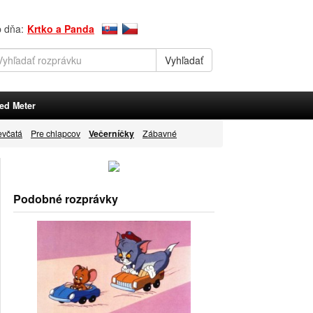
p dňa:
Krtko a Panda
ed Meter
evčatá
Pre chlapcov
Večerníčky
Zábavné
Podobné rozprávky