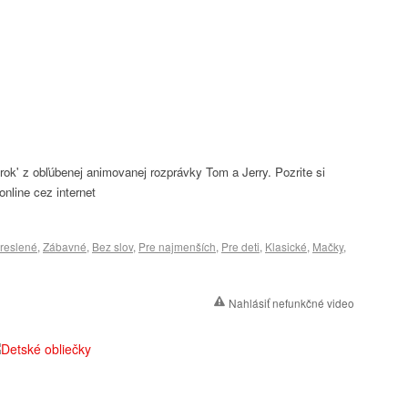
rok' z obľúbenej animovanej rozprávky Tom a Jerry. Pozrite si
nline cez internet
reslené
,
Zábavné
,
Bez slov
,
Pre najmenších
,
Pre deti
,
Klasické
,
Mačky
,
Nahlásiť nefunkčné video