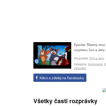
Epizóda 'Šťastný nový 
rozprávku Tom a Jerry o
Rozprávka:
Tom a Jerry
Kategórie:
Animované
,
K
Zvieratká
Klikni a zdieľaj na Facebooku
Všetky časti rozprávky