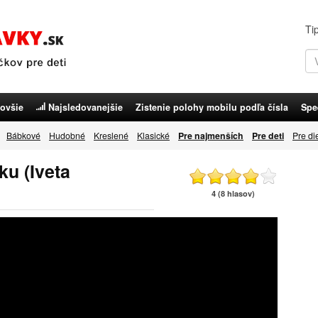
Ti
ovšie
Najsledovanejšie
Zistenie polohy mobilu podľa čísla
Spe
Bábkové
Hudobné
Kreslené
Klasické
Pre najmenších
Pre deti
Pre di
ku (Iveta
4 (8 hlasov)