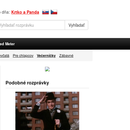
p dňa:
Krtko a Panda
ed Meter
evčatá
Pre chlapcov
Večerníčky
Zábavné
Podobné rozprávky