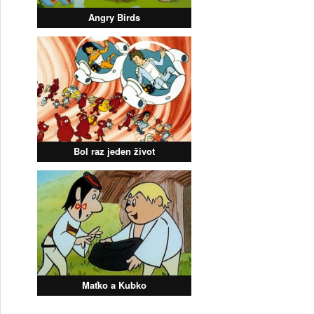
Angry Birds
Bol raz jeden život
Maťko a Kubko