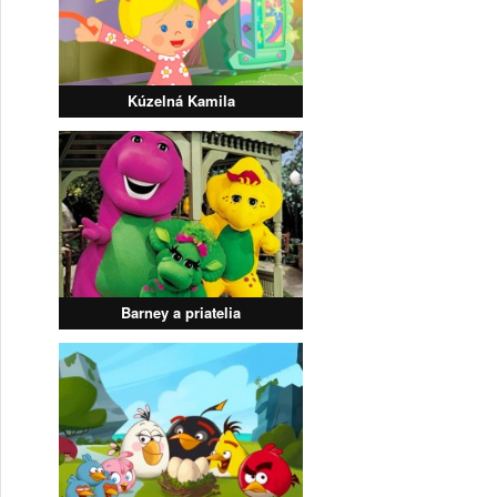
Kúzelná Kamila
Barney a priatelia