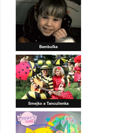
Bambuľka
Smejko a Tanculienka