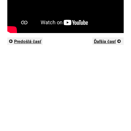
Predošlá časť
Ďaľšia časť