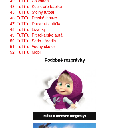
42. TuTiTu: Čokoláda
43. TuTiTu: Kočík pre bábiku
45. TuTiTu: Stolný futbal
46. TuTiTu: Detské ihrisko
47. TuTiTu: Drevené autíčka
48. TuTiTu: Lízanky
49. TuTiTu: Pretekárske autá
50. TuTiTu: Sada náradia
51. TuTiTu: Vodný skúter
52. TuTiTu: Mobil
Podobné rozprávky
Máša a medveď (anglicky)