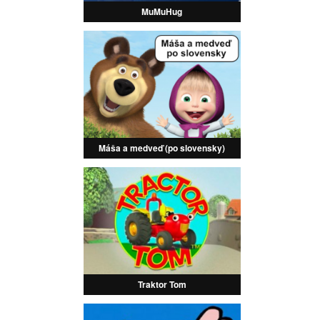
MuMuHug
Máša a medveď (po slovensky)
Traktor Tom