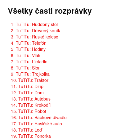
Všetky časti rozprávky
1. TuTiTu: Hudobný stôl
2. TuTiTu: Drevený koník
3. TuTiTu: Ruské koleso
4. TuTiTu: Telefón
5. TuTiTu: Hodiny
6. TuTiTu: Vlak
7. TuTiTu: Lietadlo
8. TuTiTu: Slon
9. TuTiTu: Trojkolka
10. TuTiTu: Traktor
11. TuTiTu: Džíp
12. TuTiTu: Dom
13. TuTiTu: Autobus
14. TuTiTu: Krokodíl
15. TuTiTu: Robot
16. TuTiTu: Bábkové divadlo
17. TuTiTu: Hasičské auto
18. TuTiTu: Loď
19. TuTiTu: Ponorka