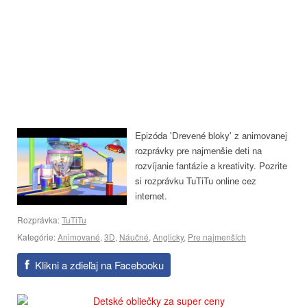
Epizóda 'Drevené bloky' z animovanej
rozprávky pre najmenšie deti na
rozvíjanie fantázie a kreativity. Pozrite
si rozprávku TuTiTu online cez
internet.
Rozprávka:
TuTiTu
Kategórie:
Animované
,
3D
,
Náučné
,
Anglicky
,
Pre najmenších
Klikni a zdieľaj na Facebooku