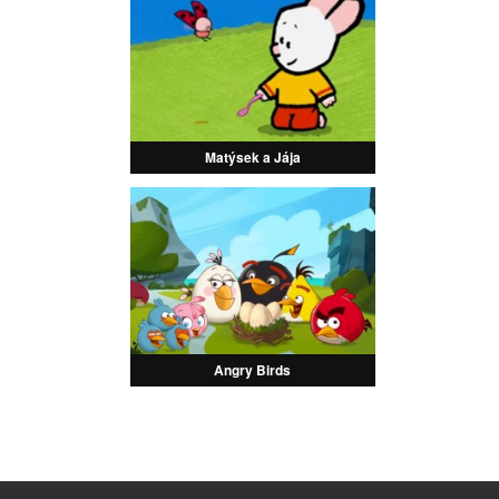
Matýsek a Jája
Angry Birds