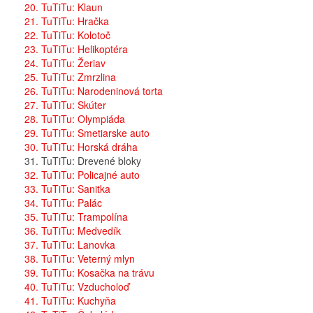
20. TuTiTu: Klaun
21. TuTiTu: Hračka
22. TuTiTu: Kolotoč
23. TuTiTu: Helikoptéra
24. TuTiTu: Žeriav
25. TuTiTu: Zmrzlina
26. TuTiTu: Narodeninová torta
27. TuTiTu: Skúter
28. TuTiTu: Olympiáda
29. TuTiTu: Smetiarske auto
30. TuTiTu: Horská dráha
31. TuTiTu: Drevené bloky
32. TuTiTu: Policajné auto
33. TuTiTu: Sanitka
34. TuTiTu: Palác
35. TuTiTu: Trampolína
36. TuTiTu: Medvedík
37. TuTiTu: Lanovka
38. TuTiTu: Veterný mlyn
39. TuTiTu: Kosačka na trávu
40. TuTiTu: Vzducholoď
41. TuTiTu: Kuchyňa