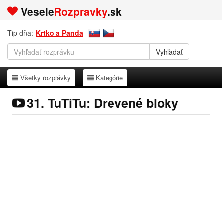
Vesele
Rozpravky
.sk
Tip dňa:
Krtko a Panda
Všetky rozprávky
Kategórie
Všetky rozprávky
Kategórie
31. TuTiTu: Drevené bloky