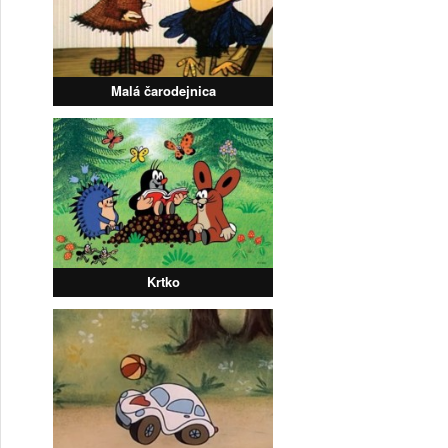
Malá čarodejnica
Krtko