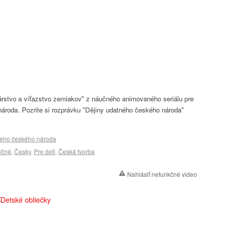
rstvo a víťazstvo zemiakov" z náučného animovaného seriálu pre
 národa. Pozrite si rozprávku "Dějiny udatného českého národa"
ného českého národa
učné
,
Česky
,
Pre deti
,
Česká tvorba
Nahlásiť nefunkčné video