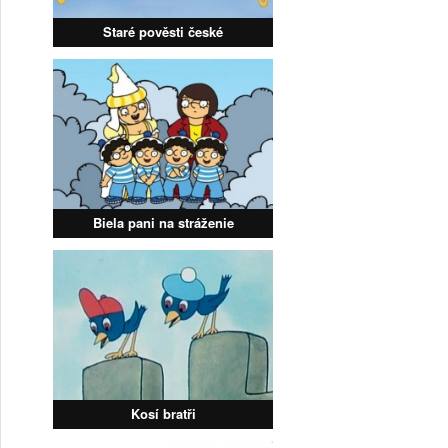
Staré pověsti české
Biela pani na stráženie
Kosí bratři