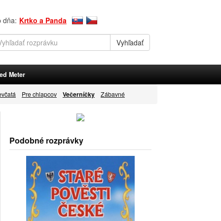
p dňa:
Krtko a Panda
ed Meter
evčatá
Pre chlapcov
Večerníčky
Zábavné
Podobné rozprávky