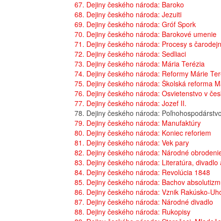
67. Dejiny českého národa: Baroko
68. Dejiny českého národa: Jezuiti
69. Dejiny českého národa: Gróf Spork
70. Dejiny českého národa: Barokové umenie
71. Dejiny českého národa: Procesy s čarodej
72. Dejiny českého národa: Sedliaci
73. Dejiny českého národa: Mária Terézia
74. Dejiny českého národa: Reformy Márie Ter
75. Dejiny českého národa: Školská reforma M
76. Dejiny českého národa: Osvietenstvo v čes
77. Dejiny českého národa: Jozef II.
78. Dejiny českého národa: Poľnohospodárstvo
79. Dejiny českého národa: Manufaktúry
80. Dejiny českého národa: Koniec reforiem
81. Dejiny českého národa: Vek pary
82. Dejiny českého národa: Národné obrodeni
83. Dejiny českého národa: Literatúra, divadl
84. Dejiny českého národa: Revolúcia 1848
85. Dejiny českého národa: Bachov absolutiz
86. Dejiny českého národa: Vznik Rakúsko-Uh
87. Dejiny českého národa: Národné divadlo
88. Dejiny českého národa: Rukopisy