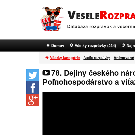
Domov
Všetky rozprávky (234)
Najn
Všetky kategórie
Audio rozprávky
Animované
78. Dejiny českého nár
Poľnohospodárstvo a víť