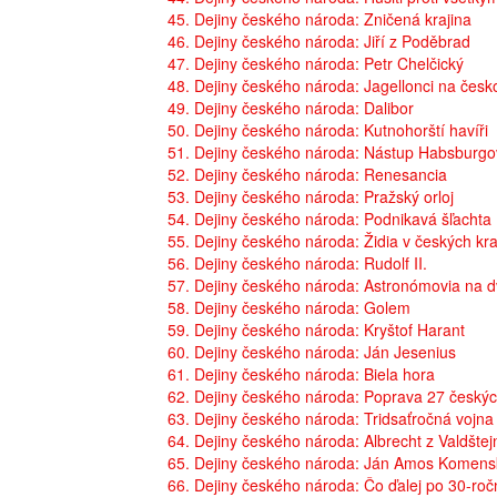
45. Dejiny českého národa: Zničená krajina
46. Dejiny českého národa: Jiří z Poděbrad
47. Dejiny českého národa: Petr Chelčický
48. Dejiny českého národa: Jagellonci na čes
49. Dejiny českého národa: Dalibor
50. Dejiny českého národa: Kutnohorští havíři
51. Dejiny českého národa: Nástup Habsburg
52. Dejiny českého národa: Renesancia
53. Dejiny českého národa: Pražský orloj
54. Dejiny českého národa: Podnikavá šľachta
55. Dejiny českého národa: Židia v českých kra
56. Dejiny českého národa: Rudolf II.
57. Dejiny českého národa: Astronómovia na dv
58. Dejiny českého národa: Golem
59. Dejiny českého národa: Kryštof Harant
60. Dejiny českého národa: Ján Jesenius
61. Dejiny českého národa: Biela hora
62. Dejiny českého národa: Poprava 27 český
63. Dejiny českého národa: Tridsaťročná vojna
64. Dejiny českého národa: Albrecht z Valdštej
65. Dejiny českého národa: Ján Amos Komens
66. Dejiny českého národa: Čo ďalej po 30-roč