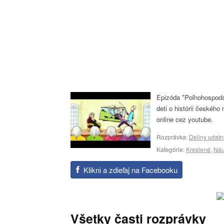
Epizóda "Poľnohospodá
deti o histórii českého
online cez youtube.
Rozprávka:
Dejiny udat
Kategórie:
Kreslené
,
Ná
Klikni a zdieľaj na Facebooku
Všetky časti rozprávky