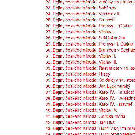
22. Dejiny českého národa: Zmätky na prelome 
23. Dejiny českého národa: Soběslav
24. Dejiny českého národa: Vladislav II.
25. Dejiny českého národa: Bruncvík
26. Dejiny českého národa: Přemysl I. Otakar
27. Dejiny českého národa: Václav I.
28. Dejiny českého národa: Svätá Anežka
29. Dejiny českého národa: Přemysl II. Otakar
30. Dejiny českého národa: Braniboři v Čechá
31. Dejiny českého národa: Václav II.
32. Dejiny českého národa: Václav III.
33. Dejiny českého národa: Rast miest v 13. st
34. Dejiny českého národa: Hrady
35. Dejiny českého národa: Čo ďalej v 14. stor
36. Dejiny českého národa: Jan Lucemurský
37. Dejiny českého národa: Karol IV. - mladosť
38. Dejiny českého národa: Karol IV. - hviezdn
39. Dejiny českého národa: Karol IV. - staviteľ
40. Dejiny českého národa: Václav IV.
41. Dejiny českého národa: Gotická móda
42. Dejiny českého národa: Ján Hus
43. Dejiny českého národa: Husiti v boji za pr
44. Dejiny českého národa: Husiti proti všetký