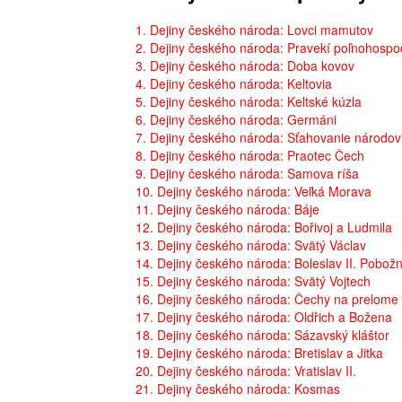
1. Dejiny českého národa: Lovci mamutov
2. Dejiny českého národa: Pravekí poľnohospo
3. Dejiny českého národa: Doba kovov
4. Dejiny českého národa: Keltovia
5. Dejiny českého národa: Keltské kúzla
6. Dejiny českého národa: Germáni
7. Dejiny českého národa: Sťahovanie národov
8. Dejiny českého národa: Praotec Čech
9. Dejiny českého národa: Samova ríša
10. Dejiny českého národa: Veľká Morava
11. Dejiny českého národa: Báje
12. Dejiny českého národa: Bořivoj a Ludmila
13. Dejiny českého národa: Svätý Václav
14. Dejiny českého národa: Boleslav II. Pobož
15. Dejiny českého národa: Svätý Vojtech
16. Dejiny českého národa: Čechy na prelome t
17. Dejiny českého národa: Oldřich a Božena
18. Dejiny českého národa: Sázavský kláštor
19. Dejiny českého národa: Bretislav a Jitka
20. Dejiny českého národa: Vratislav II.
21. Dejiny českého národa: Kosmas