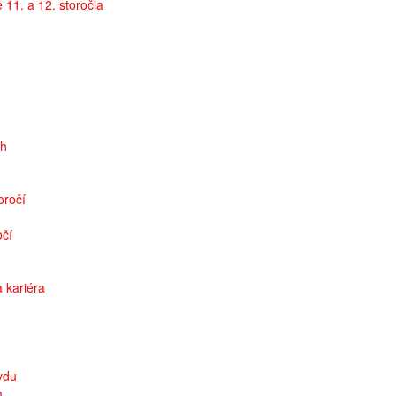
11. a 12. storočia
ch
oročí
očí
a kariéra
avdu
m