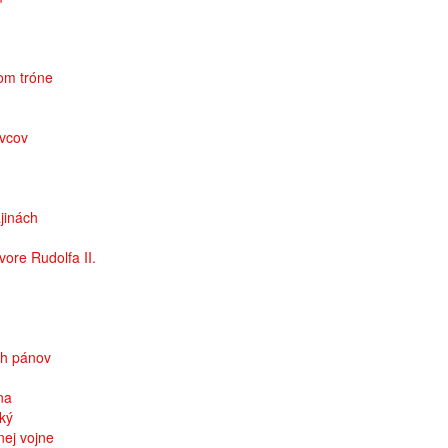
kom tróne
ovcov
jinách
ore Rudolfa II.
ch pánov
na
ký
nej vojne