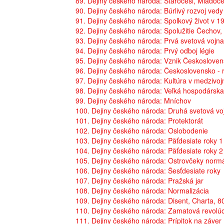
89. Dejiny českého národa: Staročesi, Mladoče
90. Dejiny českého národa: Búrlivý rozvoj vedy
91. Dejiny českého národa: Spolkový život v 19
92. Dejiny českého národa: Spolužitie Čechov
93. Dejiny českého národa: Prvá svetová vojna
94. Dejiny českého národa: Prvý odboj légie
95. Dejiny českého národa: Vznik Českoslove
96. Dejiny českého národa: Československo - r
97. Dejiny českého národa: Kultúra v medziv
98. Dejiny českého národa: Veľká hospodárska
99. Dejiny českého národa: Mníchov
100. Dejiny českého národa: Druhá svetová vo
101. Dejiny českého národa: Protektorát
102. Dejiny českého národa: Oslobodenie
103. Dejiny českého národa: Päťdesiate roky 1
104. Dejiny českého národa: Päťdesiate roky 2
105. Dejiny českého národa: Ostrovčeky normá
106. Dejiny českého národa: Šesťdesiate roky
107. Dejiny českého národa: Pražská jar
108. Dejiny českého národa: Normalizácia
109. Dejiny českého národa: Disent, Charta, 80
110. Dejiny českého národa: Zamatová revolúc
111. Dejiny českého národa: Prípitok na záver