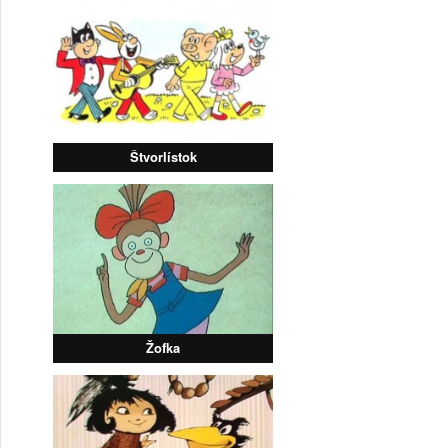
Štvorlístok
Žofka