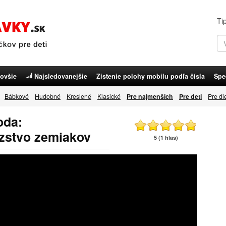
Ti
ovšie
Najsledovanejšie
Zistenie polohy mobilu podľa čísla
Spe
Bábkové
Hudobné
Kreslené
Klasické
Pre najmenších
Pre deti
Pre di
oda:
azstvo zemiakov
5 (1 hlas)