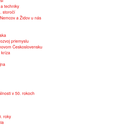
si
 a techniky
. storočí
, Nemcov a Židov u nás
nska
ozvoj priemyslu
ojnovom Československu
 kríza
jna
lnosti v 50. rokoch
. roky
ia