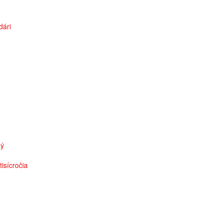
dári
ný
isícročia