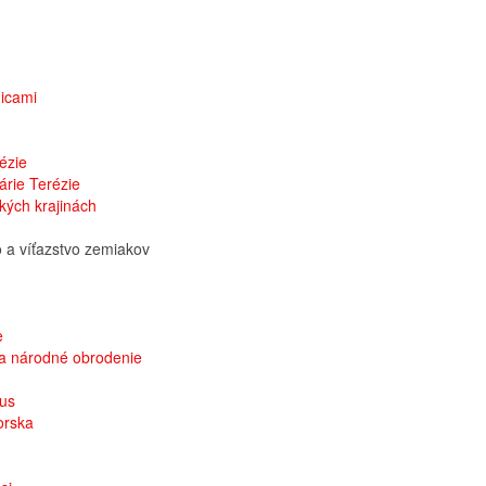
nicami
ézie
árie Terézie
kých krajinách
 a víťazstvo zemiakov
e
o a národné obrodenie
mus
orska