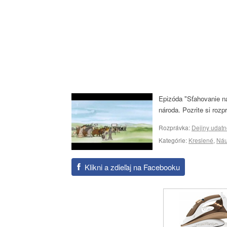
Epizóda "Sťahovanie ná
národa. Pozrite si roz
Rozprávka:
Dejiny udat
Kategórie:
Kreslené
,
Ná
Klikni a zdieľaj na Facebooku