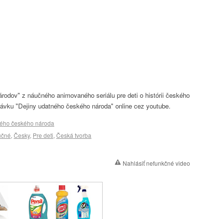
rodov" z náučného animovaného seriálu pre deti o histórii českého
právku "Dejiny udatného českého národa" online cez youtube.
ného českého národa
učné
,
Česky
,
Pre deti
,
Česká tvorba
Nahlásiť nefunkčné video