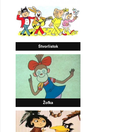
Štvorlístok
Žofka