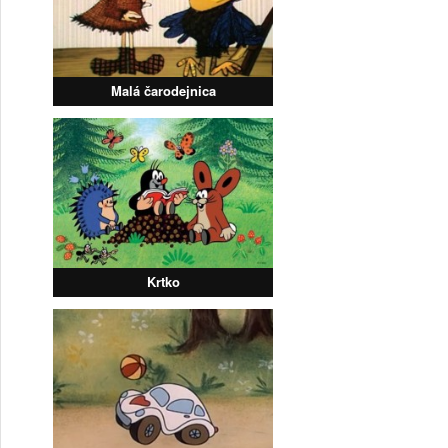
Malá čarodejnica
Krtko