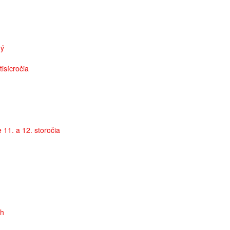
ný
isícročia
11. a 12. storočia
ch