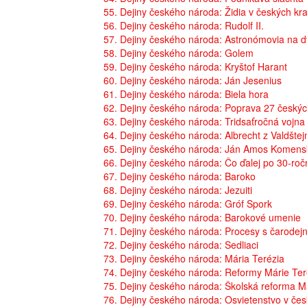
55. Dejiny českého národa: Židia v českých kra
56. Dejiny českého národa: Rudolf II.
57. Dejiny českého národa: Astronómovia na dv
58. Dejiny českého národa: Golem
59. Dejiny českého národa: Kryštof Harant
60. Dejiny českého národa: Ján Jesenius
61. Dejiny českého národa: Biela hora
62. Dejiny českého národa: Poprava 27 český
63. Dejiny českého národa: Tridsaťročná vojna
64. Dejiny českého národa: Albrecht z Valdštej
65. Dejiny českého národa: Ján Amos Komens
66. Dejiny českého národa: Čo ďalej po 30-roč
67. Dejiny českého národa: Baroko
68. Dejiny českého národa: Jezuiti
69. Dejiny českého národa: Gróf Spork
70. Dejiny českého národa: Barokové umenie
71. Dejiny českého národa: Procesy s čarodej
72. Dejiny českého národa: Sedliaci
73. Dejiny českého národa: Mária Terézia
74. Dejiny českého národa: Reformy Márie Ter
75. Dejiny českého národa: Školská reforma M
76. Dejiny českého národa: Osvietenstvo v čes