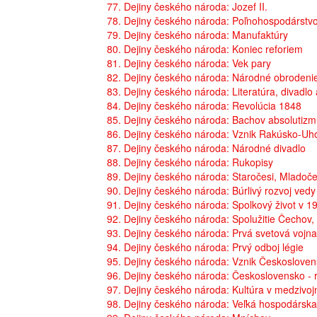
77. Dejiny českého národa: Jozef II.
78. Dejiny českého národa: Poľnohospodárstvo
79. Dejiny českého národa: Manufaktúry
80. Dejiny českého národa: Koniec reforiem
81. Dejiny českého národa: Vek pary
82. Dejiny českého národa: Národné obrodeni
83. Dejiny českého národa: Literatúra, divadl
84. Dejiny českého národa: Revolúcia 1848
85. Dejiny českého národa: Bachov absolutiz
86. Dejiny českého národa: Vznik Rakúsko-Uh
87. Dejiny českého národa: Národné divadlo
88. Dejiny českého národa: Rukopisy
89. Dejiny českého národa: Staročesi, Mladoče
90. Dejiny českého národa: Búrlivý rozvoj vedy
91. Dejiny českého národa: Spolkový život v 19
92. Dejiny českého národa: Spolužitie Čechov
93. Dejiny českého národa: Prvá svetová vojna
94. Dejiny českého národa: Prvý odboj légie
95. Dejiny českého národa: Vznik Českoslove
96. Dejiny českého národa: Československo - r
97. Dejiny českého národa: Kultúra v medziv
98. Dejiny českého národa: Veľká hospodárska