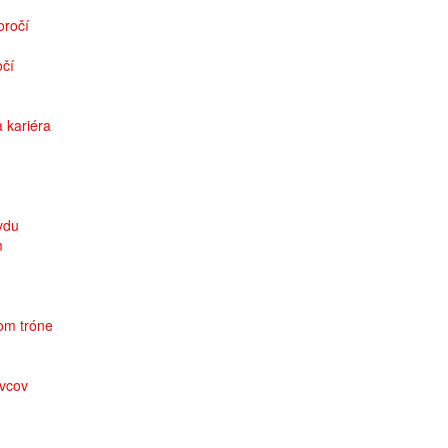
oročí
očí
a kariéra
avdu
m
kom tróne
ovcov