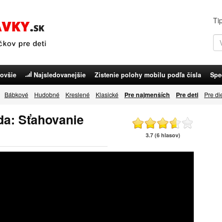
Ti
ovšie
Najsledovanejšie
Zistenie polohy mobilu podľa čísla
Spe
Bábkové
Hudobné
Kreslené
Klasické
Pre najmenších
Pre deti
Pre di
da: Sťahovanie
3.7 (6 hlasov)