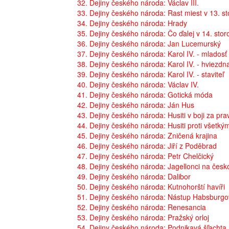
32. Dejiny českého národa: Václav III.
33. Dejiny českého národa: Rast miest v 13. st
34. Dejiny českého národa: Hrady
35. Dejiny českého národa: Čo ďalej v 14. stor
36. Dejiny českého národa: Jan Lucemurský
37. Dejiny českého národa: Karol IV. - mladosť
38. Dejiny českého národa: Karol IV. - hviezdn
39. Dejiny českého národa: Karol IV. - staviteľ
40. Dejiny českého národa: Václav IV.
41. Dejiny českého národa: Gotická móda
42. Dejiny českého národa: Ján Hus
43. Dejiny českého národa: Husiti v boji za pr
44. Dejiny českého národa: Husiti proti všetký
45. Dejiny českého národa: Zničená krajina
46. Dejiny českého národa: Jiří z Poděbrad
47. Dejiny českého národa: Petr Chelčický
48. Dejiny českého národa: Jagellonci na čes
49. Dejiny českého národa: Dalibor
50. Dejiny českého národa: Kutnohorští havíři
51. Dejiny českého národa: Nástup Habsburg
52. Dejiny českého národa: Renesancia
53. Dejiny českého národa: Pražský orloj
54. Dejiny českého národa: Podnikavá šľachta