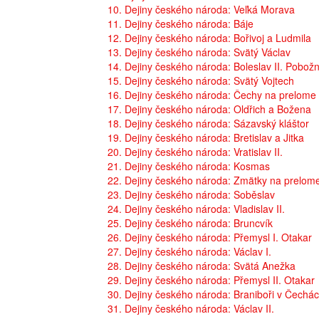
10. Dejiny českého národa: Veľká Morava
11. Dejiny českého národa: Báje
12. Dejiny českého národa: Bořivoj a Ludmila
13. Dejiny českého národa: Svätý Václav
14. Dejiny českého národa: Boleslav II. Pobož
15. Dejiny českého národa: Svätý Vojtech
16. Dejiny českého národa: Čechy na prelome t
17. Dejiny českého národa: Oldřich a Božena
18. Dejiny českého národa: Sázavský kláštor
19. Dejiny českého národa: Bretislav a Jitka
20. Dejiny českého národa: Vratislav II.
21. Dejiny českého národa: Kosmas
22. Dejiny českého národa: Zmätky na prelome 
23. Dejiny českého národa: Soběslav
24. Dejiny českého národa: Vladislav II.
25. Dejiny českého národa: Bruncvík
26. Dejiny českého národa: Přemysl I. Otakar
27. Dejiny českého národa: Václav I.
28. Dejiny českého národa: Svätá Anežka
29. Dejiny českého národa: Přemysl II. Otakar
30. Dejiny českého národa: Braniboři v Čechá
31. Dejiny českého národa: Václav II.