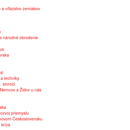
 a víťazstvo zemiakov
e
o a národné obrodenie
mus
orska
si
 a techniky
. storočí
, Nemcov a Židov u nás
nska
ozvoj priemyslu
ojnovom Československu
 kríza