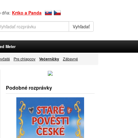
p dňa:
Krtko a Panda
ed Meter
evčatá
Pre chlapcov
Večerníčky
Zábavné
Podobné rozprávky