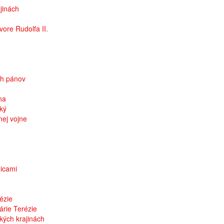
jinách
ore Rudolfa II.
ch pánov
na
ký
nej vojne
nicami
ézie
árie Terézie
kých krajinách