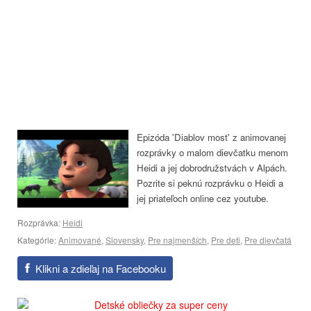
Epizóda 'Diablov most' z animovanej
rozprávky o malom dievčatku menom
Heidi a jej dobrodružstvách v Alpách.
Pozrite si peknú rozprávku o Heidi a
jej priateľoch online cez youtube.
Rozprávka:
Heidi
Kategórie:
Animované
,
Slovensky
,
Pre najmenších
,
Pre deti
,
Pre dievčatá
Klikni a zdieľaj na Facebooku