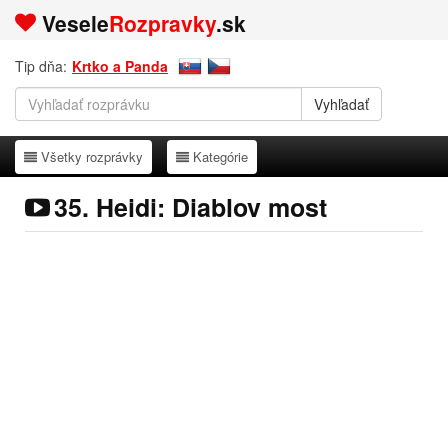
Vesele
Rozpravky
.sk
Tip dňa:
Krtko a Panda
Všetky rozprávky
Kategórie
Všetky rozprávky
Kategórie
35. Heidi: Diablov most