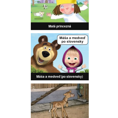
Malá princezná
Máša a medveď (po slovensky)