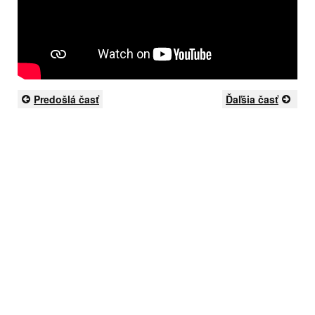
Predošlá časť
Ďaľšia časť