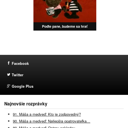
Poďte pane, budeme sa hrať
Facebook
Twitter
Google Plus
Najnovšie rozprávky
91. Máša a medveď: Kto je zodpovedný?
90. Máša a medveď: Najlepšia opatrovateľka…
89. Máša a medveď: Ostrov pokladov