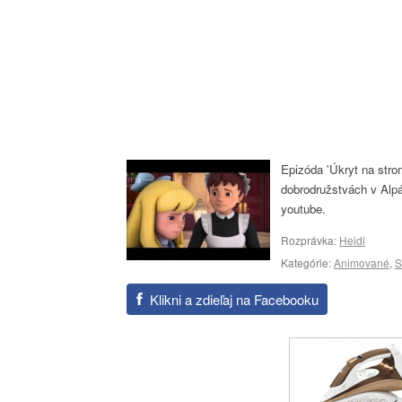
Epizóda 'Úkryt na str
dobrodružstvách v Alpác
youtube.
Rozprávka:
Heidi
Kategórie:
Animované
,
S
Klikni a zdieľaj na Facebooku