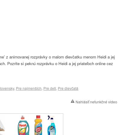
ome' z animovanej rozprávky o malom dievčatku menom Heidi a jej
h. Pozrite si peknú rozprávku o Heidi a jej priateľoch online cez
lovensky
,
Pre najmenších
,
Pre deti
,
Pre dievčatá
Nahlásiť nefunkčné video