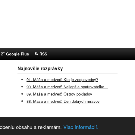
Google Plus
RSS
Najnovšie rozprávky
91. Máša a medveď: Kto je zodpovedný?
90. Máša a medveď: Najlepšia opatrovateľka…
89. Máša a medveď: Ostrov pokladov
88. Máša a medveď: Deň dobrých mravov
vky z youtube
ôsobeniu obsahu a reklamám.
Viac informácií.