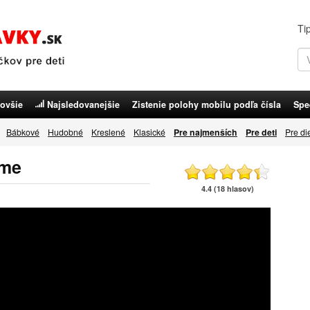
Ti
ovšie
Najsledovanejšie
Zistenie polohy mobilu podľa čísla
Spe
Bábkové
Hudobné
Kreslené
Klasické
Pre najmenších
Pre deti
Pre di
ome
4.4 (18 hlasov)