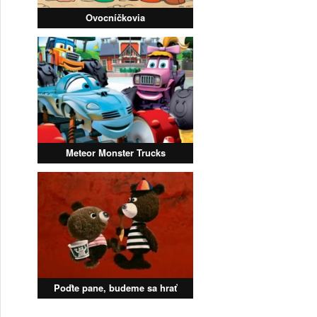
Ovocníčkovia
Meteor Monster Trucks
Poďte pane, budeme sa hrať