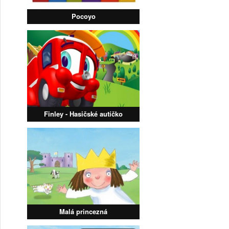
Pocoyo
Finley - Hasičské autíčko
Malá princezná