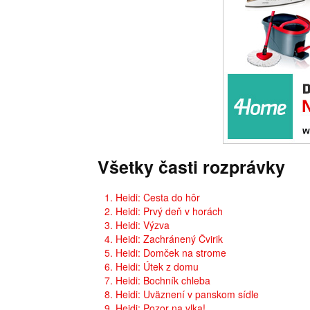
Všetky časti rozprávky
1. Heidi: Cesta do hôr
2. Heidi: Prvý deň v horách
3. Heidi: Výzva
4. Heidi: Zachránený Čvirik
5. Heidi: Domček na strome
6. Heidi: Útek z domu
7. Heidi: Bochník chleba
8. Heidi: Uväznení v panskom sídle
9. Heidi: Pozor na vlka!