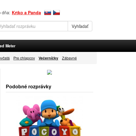
p dňa:
Krtko a Panda
ed Meter
evčatá
Pre chlapcov
Večerníčky
Zábavné
Podobné rozprávky