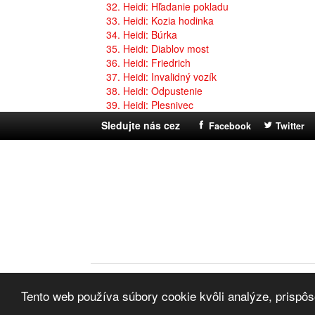
32. Heidi: Hľadanie pokladu
33. Heidi: Kozia hodinka
34. Heidi: Búrka
35. Heidi: Diablov most
36. Heidi: Friedrich
37. Heidi: Invalidný vozík
38. Heidi: Odpustenie
39. Heidi: Plesnivec
Sledujte nás cez
Facebook
Twitter
© 2014 - 2026
VeseleRozpravky.sk
- najlepšie rozprá
Tento web používa súbory cookie kvôli analýze, prisp
O stránke
|
Pravidlá používania
|
Ochrana súkromia