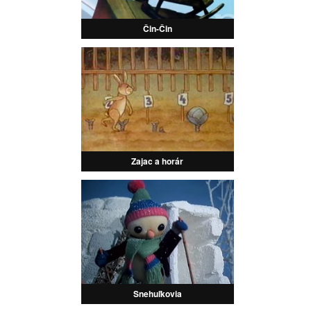
Čin-Čin
Zajac a horár
Snehuľkovia