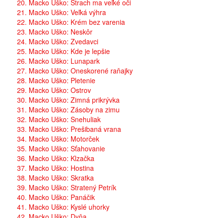
20. Macko Uško: Strach ma veľké oči
21. Macko Uško: Veľká výhra
22. Macko Uško: Krém bez varenia
23. Macko Uško: Neskôr
24. Macko Uško: Zvedavci
25. Macko Uško: Kde je lepšie
26. Macko Uško: Lunapark
27. Macko Uško: Oneskorené raňajky
28. Macko Uško: Pletenie
29. Macko Uško: Ostrov
30. Macko Uško: Zimná prikrývka
31. Macko Uško: Zásoby na zimu
32. Macko Uško: Snehuliak
33. Macko Uško: Prešibaná vrana
34. Macko Uško: Motorček
35. Macko Uško: Sťahovanie
36. Macko Uško: Klzačka
37. Macko Uško: Hostina
38. Macko Uško: Skratka
39. Macko Uško: Stratený Petrík
40. Macko Uško: Panáčik
41. Macko Uško: Kyslé uhorky
42. Macko Uško: Dyňa