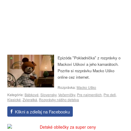
Epizóda "Pokladnička" z rozprávky o
Mackovi Uškovi a jeho kamarátoch.
Pozrite si rozprávku Macko Uško
online cez internet.
Rozprávka:
Macko Uško
Kategórie:
Bábkové
,
Slovensky
,
Večerníčky
,
Pre najmenších
,
Pre deti
,
Klasické
,
Zvieratká
,
Rozprávky nášho detstva
Klikni a zdieľaj na Facebooku