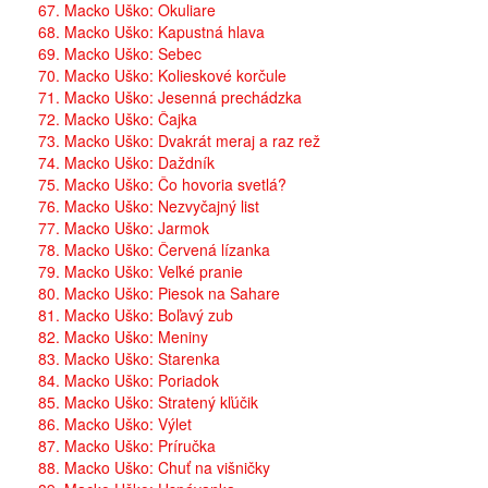
67. Macko Uško: Okuliare
68. Macko Uško: Kapustná hlava
69. Macko Uško: Sebec
70. Macko Uško: Kolieskové korčule
71. Macko Uško: Jesenná prechádzka
72. Macko Uško: Čajka
73. Macko Uško: Dvakrát meraj a raz rež
74. Macko Uško: Daždník
75. Macko Uško: Čo hovoria svetlá?
76. Macko Uško: Nezvyčajný list
77. Macko Uško: Jarmok
78. Macko Uško: Červená lízanka
79. Macko Uško: Veľké pranie
80. Macko Uško: Piesok na Sahare
81. Macko Uško: Boľavý zub
82. Macko Uško: Meniny
83. Macko Uško: Starenka
84. Macko Uško: Poriadok
85. Macko Uško: Stratený kľúčik
86. Macko Uško: Výlet
87. Macko Uško: Príručka
88. Macko Uško: Chuť na višničky