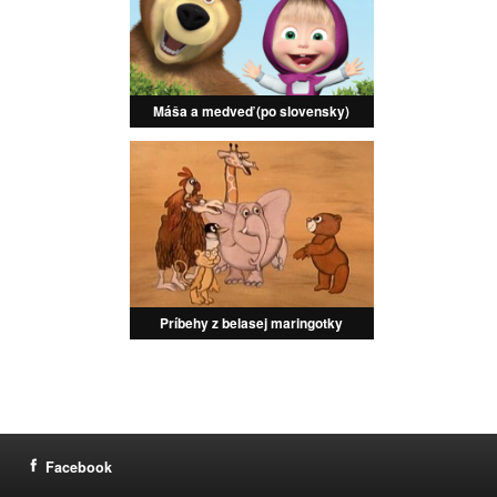
Máša a medveď (po slovensky)
Príbehy z belasej maringotky
Facebook