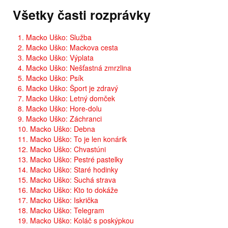
Všetky časti rozprávky
1. Macko Uško: Služba
2. Macko Uško: Mackova cesta
3. Macko Uško: Výplata
4. Macko Uško: Nešťastná zmrzlina
5. Macko Uško: Psík
6. Macko Uško: Šport je zdravý
7. Macko Uško: Letný domček
8. Macko Uško: Hore-dolu
9. Macko Uško: Záchranci
10. Macko Uško: Debna
11. Macko Uško: To je len konárik
12. Macko Uško: Chvastúni
13. Macko Uško: Pestré pastelky
14. Macko Uško: Staré hodinky
15. Macko Uško: Suchá strava
16. Macko Uško: Kto to dokáže
17. Macko Uško: Iskrička
18. Macko Uško: Telegram
19. Macko Uško: Koláč s poskýpkou