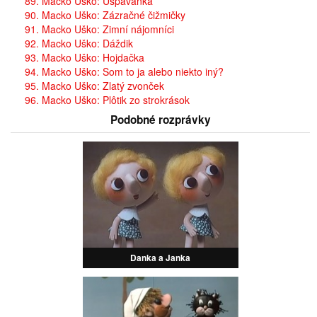
89. Macko Uško: Uspávanka
90. Macko Uško: Zázračné čižmičky
91. Macko Uško: Zimní nájomníci
92. Macko Uško: Dáždik
93. Macko Uško: Hojdačka
94. Macko Uško: Som to ja alebo niekto iný?
95. Macko Uško: Zlatý zvonček
96. Macko Uško: Plôtik zo strokrások
Podobné rozprávky
Danka a Janka