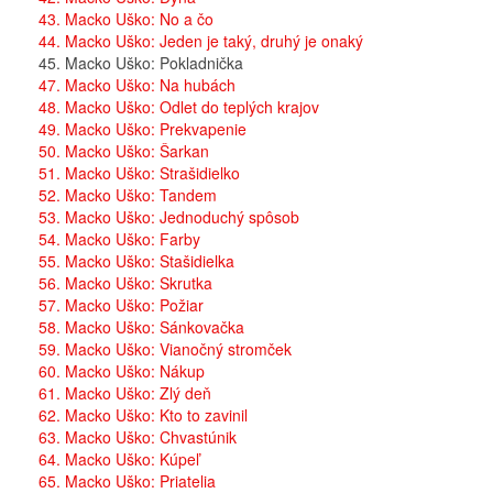
43. Macko Uško: No a čo
44. Macko Uško: Jeden je taký, druhý je onaký
45. Macko Uško: Pokladnička
47. Macko Uško: Na hubách
48. Macko Uško: Odlet do teplých krajov
49. Macko Uško: Prekvapenie
50. Macko Uško: Šarkan
51. Macko Uško: Strašidielko
52. Macko Uško: Tandem
53. Macko Uško: Jednoduchý spôsob
54. Macko Uško: Farby
55. Macko Uško: Stašidielka
56. Macko Uško: Skrutka
57. Macko Uško: Požiar
58. Macko Uško: Sánkovačka
59. Macko Uško: Vianočný stromček
60. Macko Uško: Nákup
61. Macko Uško: Zlý deň
62. Macko Uško: Kto to zavinil
63. Macko Uško: Chvastúnik
64. Macko Uško: Kúpeľ
65. Macko Uško: Priatelia