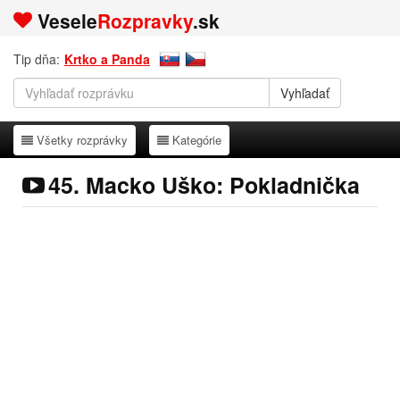
Vesele
Rozpravky
.sk
Tip dňa:
Krtko a Panda
Všetky rozprávky
Kategórie
Všetky rozprávky
Kategórie
45. Macko Uško: Pokladnička