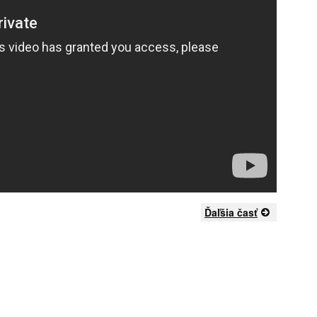
Ďaľšia časť