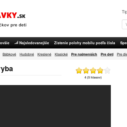
Ti
ovšie
Najsledovanejšie
Zistenie polohy mobilu podľa čísla
Spe
Bábkové
Hudobné
Kreslené
Klasické
Pre najmenších
Pre deti
Pre di
ryba
4 (5 hlasov)