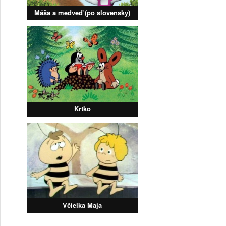
Máša a medveď (po slovensky)
Krtko
Včielka Maja