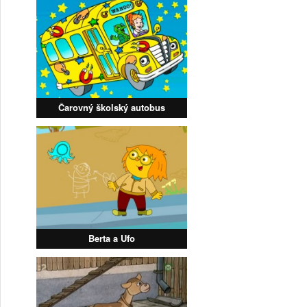
Čarovný školský autobus
Berta a Ufo