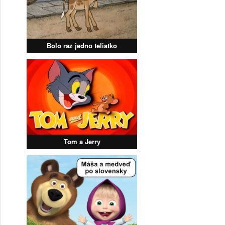
Bolo raz jedno teliatko
Tom a Jerry