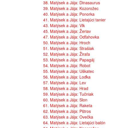
38. Matýsek a Jája: Dinasaurus
39. Matýsek a Jája: Kozorožec
40. Matýsek a Jája: Ponorka
41. Matýsek a Jája: Lietajúci tanier
43. Matýsek a Jája: Vlk
45. Matýsek a Jája: Žeriav
47. Matýsek a Jája: Odťahovka
50. Matýsek a Jája: Hroch
51. Matýsek a Jája: Strašiak
52. Matýsek a Jája: Žirafa
53. Matýsek a Jája: Papagáj
54. Matýsek a Jája: Robot
55. Matýsek a Jája: Uškatec
56. Matýsek a Jája: Loďka
57. Matýsek a Jája: Lev
58. Matýsek a Jája: Hrad
59. Matýsek a Jája: Tučniak
60. Matýsek a Jája: Slon
61. Matýsek a Jája: Raketa
62. Matýsek a Jája: Pštros
63. Matýsek a Jája: Ovečka
64. Matýsek a Jája: Lietajúci balón