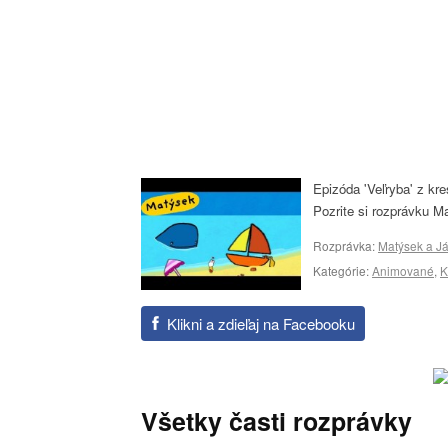
Epizóda 'Veľryba' z kre
Pozrite si rozprávku Ma
Rozprávka:
Matýsek a Já
Kategórie:
Animované
,
K
Klikni a zdieľaj na Facebooku
Všetky časti rozprávky