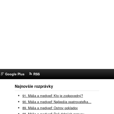
Google Plus
RSS
Najnovšie rozprávky
91. Máša a medveď: Kto je zodpovedný?
90. Máša a medveď: Najlepšia opatrovateľka…
89. Máša a medveď: Ostrov pokladov
88. Máša a medveď: Deň dobrých mravov