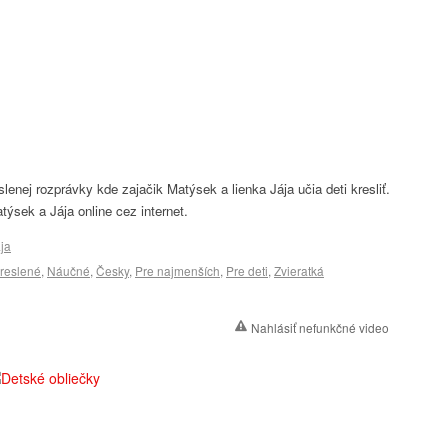
slenej rozprávky kde zajačik Matýsek a lienka Jája učia deti kresliť.
týsek a Jája online cez internet.
ja
reslené
,
Náučné
,
Česky
,
Pre najmenších
,
Pre deti
,
Zvieratká
Nahlásiť nefunkčné video