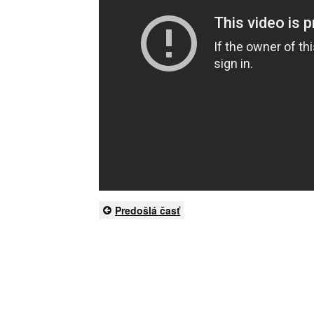
Predošlá časť