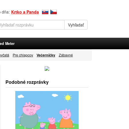
p dňa:
Krtko a Panda
ed Meter
evčatá
Pre chlapcov
Večerníčky
Zábavné
Podobné rozprávky