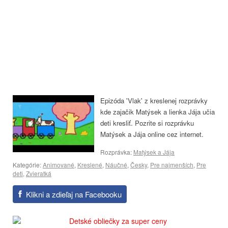
Epizóda 'Vlak' z kreslenej rozprávky
kde zajačik Matýsek a lienka Jája učia
deti kresliť. Pozrite si rozprávku
Matýsek a Jája online cez internet.
Rozprávka:
Matýsek a Jája
Kategórie:
Animované
,
Kreslené
,
Náučné
,
Česky
,
Pre najmenších
,
Pre
deti
,
Zvieratká
Klikni a zdieľaj na Facebooku