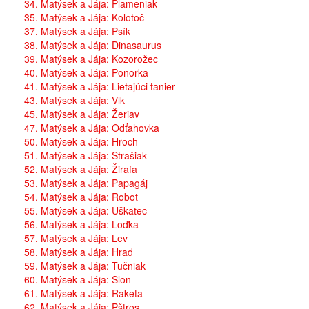
34. Matýsek a Jája: Plameniak
35. Matýsek a Jája: Kolotoč
37. Matýsek a Jája: Psík
38. Matýsek a Jája: Dinasaurus
39. Matýsek a Jája: Kozorožec
40. Matýsek a Jája: Ponorka
41. Matýsek a Jája: Lietajúci tanier
43. Matýsek a Jája: Vlk
45. Matýsek a Jája: Žeriav
47. Matýsek a Jája: Odťahovka
50. Matýsek a Jája: Hroch
51. Matýsek a Jája: Strašiak
52. Matýsek a Jája: Žirafa
53. Matýsek a Jája: Papagáj
54. Matýsek a Jája: Robot
55. Matýsek a Jája: Uškatec
56. Matýsek a Jája: Loďka
57. Matýsek a Jája: Lev
58. Matýsek a Jája: Hrad
59. Matýsek a Jája: Tučniak
60. Matýsek a Jája: Slon
61. Matýsek a Jája: Raketa
62. Matýsek a Jája: Pštros