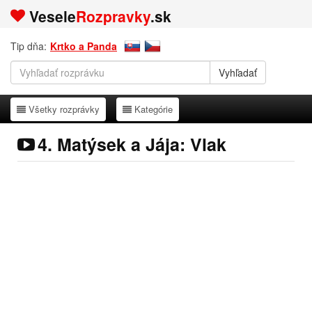
Vesele
Rozpravky
.sk
Tip dňa:
Krtko a Panda
Všetky rozprávky
Kategórie
Všetky rozprávky
Kategórie
4. Matýsek a Jája: Vlak