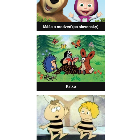
Máša a medveď (po slovensky)
Krtko