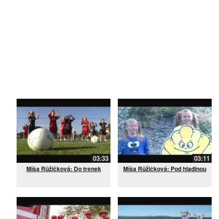
03:33
03:11
Míša Růžičková: Do trenek
Míša Růžičková: Pod hladinou