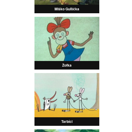
Miško Guľôčka
Žofka
Tarbíci