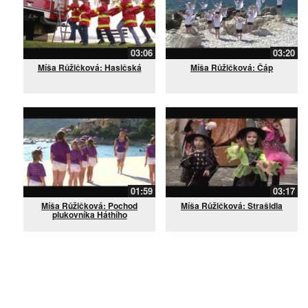
03:06
03:20
Míša Růžičková: Hasičská
Míša Růžičková: Čáp
01:59
03:17
Míša Růžičková: Pochod
Míša Růžičková: Strašidla
plukovníka Háthího