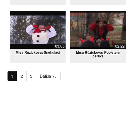
03:05
02:22
Míša Růžičková: Sněhuláci
Míša Růžičková: Popletení
čertíci
1
2
3
Ďalšia >>