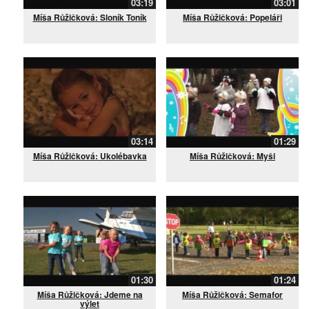
03:19
03:01
Míša Růžičková: Sloník Toník
Míša Růžičková: Popeláři
03:14
01:29
Míša Růžičková: Ukolébavka
Míša Růžičková: Myši
01:30
01:24
Míša Růžičková: Jdeme na
Míša Růžičková: Semafor
výlet