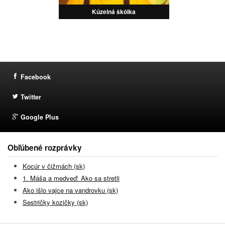
Kúzelná škôlka
Facebook
Twitter
Google Plus
Obľúbené rozprávky
Kocúr v čižmách (sk)
1. Máša a medveď: Ako sa stretli
Ako išlo vajce na vandrovku (sk)
Sestričky kozičky (sk)