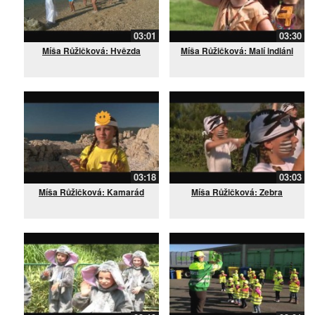
03:01
03:30
Míša Růžičková: Hvězda
Míša Růžičková: Malí indiáni
03:18
03:03
Míša Růžičková: Kamarád
Míša Růžičková: Zebra