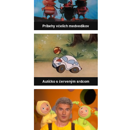
Príbehy včelích medvedíkov
Autíčko s červeným srdcom