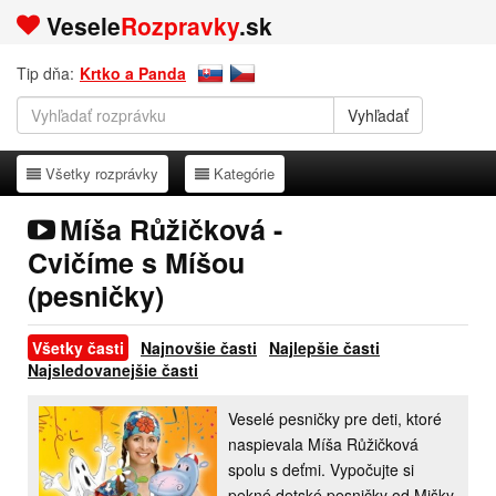
Vesele
Rozpravky
.sk
Tip dňa:
Krtko a Panda
Všetky rozprávky
Kategórie
Všetky rozprávky
Kategórie
Míša Růžičková -
Cvičíme s Míšou
(pesničky)
Všetky časti
Najnovšie časti
Najlepšie časti
Najsledovanejšie časti
Veselé pesničky pre deti, ktoré
naspievala Míša Růžičková
spolu s deťmi. Vypočujte si
pekné detské pesničky od Mišky