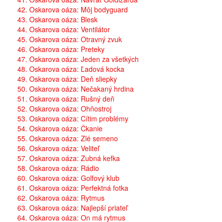
42. Oskarova oáza: Môj bodyguard
43. Oskarova oáza: Blesk
44. Oskarova oáza: Ventilátor
45. Oskarova oáza: Otravný zvuk
46. Oskarova oáza: Preteky
47. Oskarova oáza: Jeden za všetkých
48. Oskarova oáza: Ľadová kocka
49. Oskarova oáza: Deň sliepky
50. Oskarova oáza: Nečakaný hrdina
51. Oskarova oáza: Rušný deň
52. Oskarova oáza: Ohňostroj
53. Oskarova oáza: Cítim problémy
54. Oskarova oáza: Čkanie
55. Oskarova oáza: Zlé semeno
56. Oskarova oáza: Veliteľ
57. Oskarova oáza: Zubná kefka
58. Oskarova oáza: Rádio
60. Oskarova oáza: Golfový klub
61. Oskarova oáza: Perfektná fotka
62. Oskarova oáza: Rytmus
63. Oskarova oáza: Najlepší priateľ
64. Oskarova oáza: On má rytmus