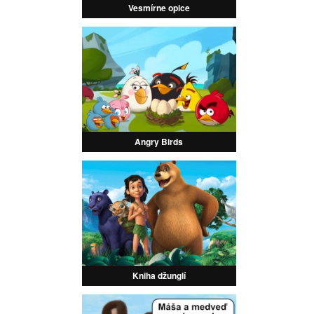
Vesmírne opice
Angry Birds
Kniha džunglí