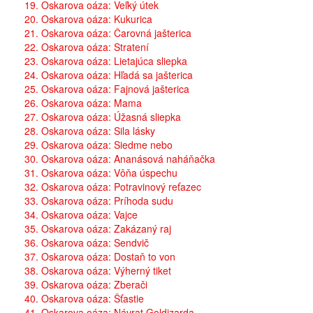
19. Oskarova oáza: Veľký útek
20. Oskarova oáza: Kukurica
21. Oskarova oáza: Čarovná jašterica
22. Oskarova oáza: Stratení
23. Oskarova oáza: Lietajúca sliepka
24. Oskarova oáza: Hľadá sa jašterica
25. Oskarova oáza: Fajnová jašterica
26. Oskarova oáza: Mama
27. Oskarova oáza: Úžasná sliepka
28. Oskarova oáza: Sila lásky
29. Oskarova oáza: Siedme nebo
30. Oskarova oáza: Ananásová naháňačka
31. Oskarova oáza: Vôňa úspechu
32. Oskarova oáza: Potravinový reťazec
33. Oskarova oáza: Príhoda sudu
34. Oskarova oáza: Vajce
35. Oskarova oáza: Zakázaný raj
36. Oskarova oáza: Sendvič
37. Oskarova oáza: Dostaň to von
38. Oskarova oáza: Výherný tiket
39. Oskarova oáza: Zberači
40. Oskarova oáza: Šťastie
41. Oskarova oáza: Návrat Goldizarda