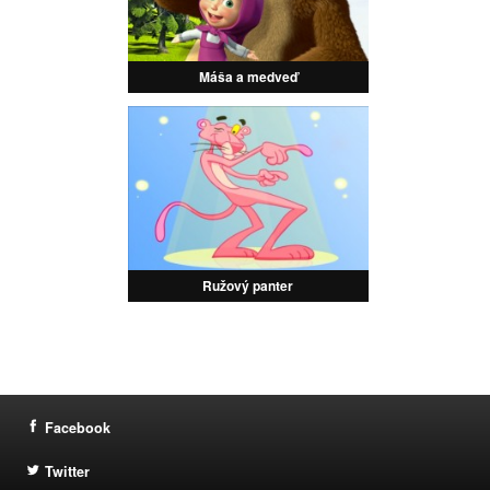
Máša a medveď
Ružový panter
Facebook
Twitter