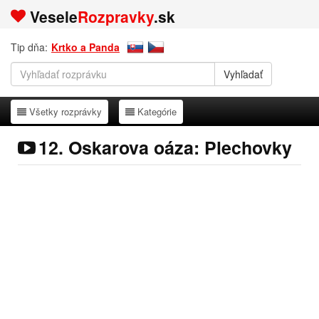
Vesele
Rozpravky
.sk
Tip dňa:
Krtko a Panda
Všetky rozprávky
Kategórie
Všetky rozprávky
Kategórie
12. Oskarova oáza: Plechovky