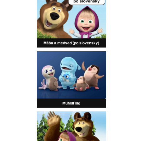
Máša a medveď (po slovensky)
MuMuHug