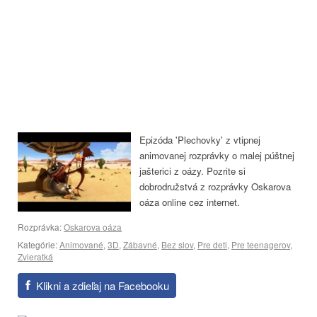
Epizóda 'Plechovky' z vtipnej
animovanej rozprávky o malej púštnej
jašterici z oázy. Pozrite si
dobrodružstvá z rozprávky Oskarova
oáza online cez internet.
Rozprávka:
Oskarova oáza
Kategórie:
Animované
,
3D
,
Zábavné
,
Bez slov
,
Pre deti
,
Pre teenagerov
,
Zvieratká
Klikni a zdieľaj na Facebooku