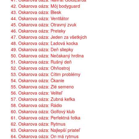
42. Oskarova oáza: Môj bodyguard
43. Oskarova oáza: Blesk
44. Oskarova oáza: Ventilátor
45. Oskarova oáza: Otravný zvuk
46. Oskarova oáza: Preteky
47. Oskarova oáza: Jeden za všetkých
48. Oskarova oáza: Ľadová kocka
49. Oskarova oáza: Deň sliepky
50. Oskarova oáza: Nečakaný hrdina
51. Oskarova oáza: Rušný deň
52. Oskarova oáza: Ohňostroj
53. Oskarova oáza: Cítim problémy
54. Oskarova oáza: Čkanie
55. Oskarova oáza: Zlé semeno
56. Oskarova oáza: Veliteľ
57. Oskarova oáza: Zubná kefka
58. Oskarova oáza: Rádio
60. Oskarova oáza: Golfový klub
61. Oskarova oáza: Perfektná fotka
62. Oskarova oáza: Rytmus
63. Oskarova oáza: Najlepší priateľ
64. Oskarova oáza: On má rytmus