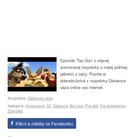
Epizóda 'Top Gun' z vtipnej
animovanej rozprávky o malej púštnej
jašterici z oázy. Pozrite si
dobrodružstvá z rozprávky Oskarova
oáza online cez internet.
Rozprávka:
Oskarova oáza
Kategórie:
Animované
,
3D
,
Zábavné
,
Bez slov
,
Pre deti
,
Pre teenagerov
,
Zvieratká
Klikni a zdieľaj na Facebooku