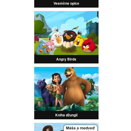
Vesmírne opice
Angry Birds
Kniha džunglí