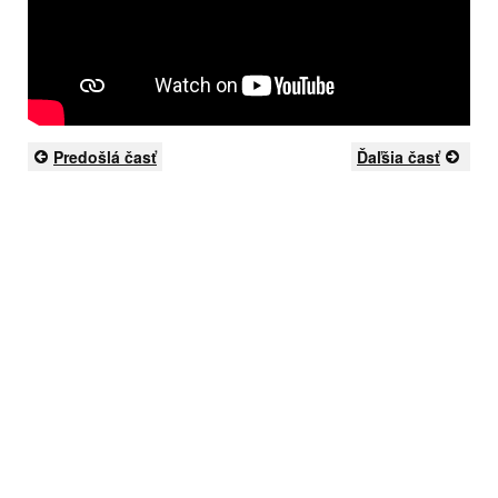
Predošlá časť
Ďaľšia časť