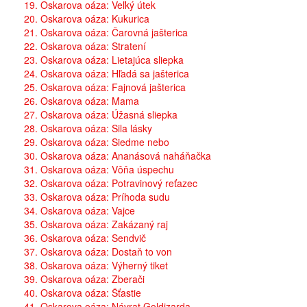
19. Oskarova oáza: Veľký útek
20. Oskarova oáza: Kukurica
21. Oskarova oáza: Čarovná jašterica
22. Oskarova oáza: Stratení
23. Oskarova oáza: Lietajúca sliepka
24. Oskarova oáza: Hľadá sa jašterica
25. Oskarova oáza: Fajnová jašterica
26. Oskarova oáza: Mama
27. Oskarova oáza: Úžasná sliepka
28. Oskarova oáza: Sila lásky
29. Oskarova oáza: Siedme nebo
30. Oskarova oáza: Ananásová naháňačka
31. Oskarova oáza: Vôňa úspechu
32. Oskarova oáza: Potravinový reťazec
33. Oskarova oáza: Príhoda sudu
34. Oskarova oáza: Vajce
35. Oskarova oáza: Zakázaný raj
36. Oskarova oáza: Sendvič
37. Oskarova oáza: Dostaň to von
38. Oskarova oáza: Výherný tiket
39. Oskarova oáza: Zberači
40. Oskarova oáza: Šťastie
41. Oskarova oáza: Návrat Goldizarda