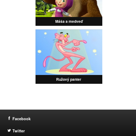
Máša a medveď
Ružový panter
Facebook
Twitter