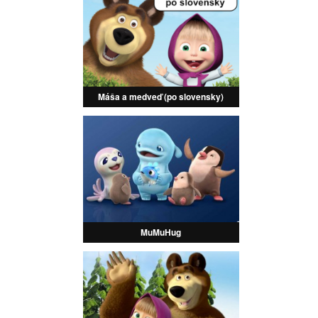
Máša a medveď (po slovensky)
MuMuHug