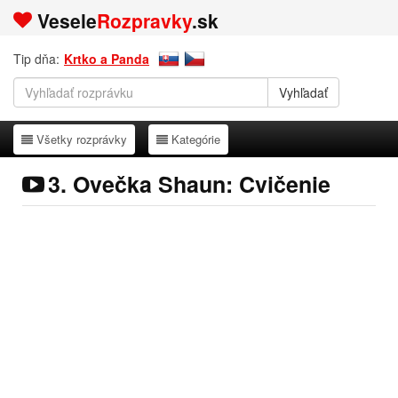
Vesele
Rozpravky
.sk
Tip dňa:
Krtko a Panda
Všetky rozprávky
Kategórie
Všetky rozprávky
Kategórie
3. Ovečka Shaun: Cvičenie