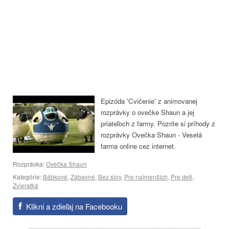
Epizóda 'Cvičenie' z animovanej
rozprávky o ovečke Shaun a jej
priateľoch z farmy. Pozrite si príhody z
rozprávky Ovečka Shaun - Veselá
farma online cez internet.
Rozprávka:
Ovečka Shaun
Kategórie:
Bábkové
,
Zábavné
,
Bez slov
,
Pre najmenších
,
Pre deti
,
Zvieratká
Klikni a zdieľaj na Facebooku