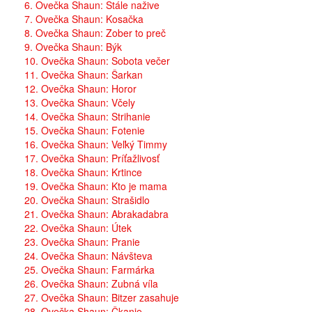
6. Ovečka Shaun: Stále nažive
7. Ovečka Shaun: Kosačka
8. Ovečka Shaun: Zober to preč
9. Ovečka Shaun: Býk
10. Ovečka Shaun: Sobota večer
11. Ovečka Shaun: Šarkan
12. Ovečka Shaun: Horor
13. Ovečka Shaun: Včely
14. Ovečka Shaun: Strihanie
15. Ovečka Shaun: Fotenie
16. Ovečka Shaun: Veľký Timmy
17. Ovečka Shaun: Príťažlivosť
18. Ovečka Shaun: Krtince
19. Ovečka Shaun: Kto je mama
20. Ovečka Shaun: Strašidlo
21. Ovečka Shaun: Abrakadabra
22. Ovečka Shaun: Útek
23. Ovečka Shaun: Pranie
24. Ovečka Shaun: Návšteva
25. Ovečka Shaun: Farmárka
26. Ovečka Shaun: Zubná víla
27. Ovečka Shaun: Bitzer zasahuje
28. Ovečka Shaun: Čkanie