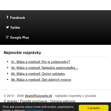
Facebook
Twitter
Google Plus
Najnovšie rozprávky
91. Máša a medveď: Kto je zodpovedný?
90. Máša a medveď: Najlepšia opatrovateľka…
89. Máša a medveď: Ostrov pokladov
88. Máša a medveď: Deň dobrých mravov
© 2014 - 2026
VeseleRozpravky.sk
- najlepšie rozprávky z youtube
O stránke
|
Pravidlá používania
|
Ochrana súkromia
Tento web používa súbory cookie kvôli analýze, prispôsobeniu
Pridať rozprávku
|
Kontakt
V poriadku
obsahu a reklamám.
Viac informácií.