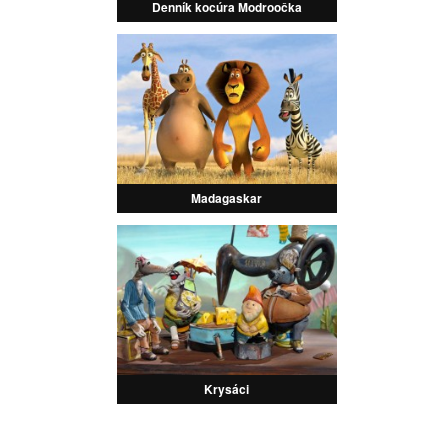
Denník kocúra Modroočka
Madagaskar
Krysáci