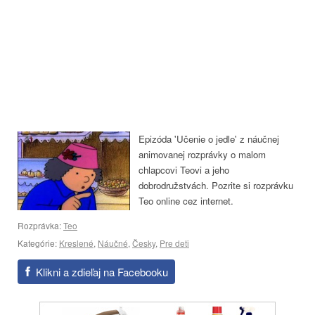
Epizóda 'Učenie o jedle' z náučnej
animovanej rozprávky o malom
chlapcovi Teovi a jeho
dobrodružstvách. Pozrite si rozprávku
Teo online cez internet.
Rozprávka:
Teo
Kategórie:
Kreslené
,
Náučné
,
Česky
,
Pre deti
Klikni a zdieľaj na Facebooku