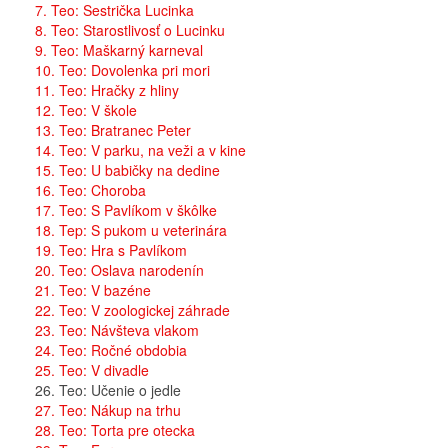
7. Teo: Sestrička Lucinka
8. Teo: Starostlivosť o Lucinku
9. Teo: Maškarný karneval
10. Teo: Dovolenka pri mori
11. Teo: Hračky z hliny
12. Teo: V škole
13. Teo: Bratranec Peter
14. Teo: V parku, na veži a v kine
15. Teo: U babičky na dedine
16. Teo: Choroba
17. Teo: S Pavlíkom v škôlke
18. Tep: S pukom u veterinára
19. Teo: Hra s Pavlíkom
20. Teo: Oslava narodenín
21. Teo: V bazéne
22. Teo: V zoologickej záhrade
23. Teo: Návšteva vlakom
24. Teo: Ročné obdobia
25. Teo: V divadle
26. Teo: Učenie o jedle
27. Teo: Nákup na trhu
28. Teo: Torta pre otecka