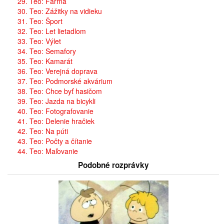
29. Teo: Farma
30. Teo: Zážitky na vidieku
31. Teo: Šport
32. Teo: Let lietadlom
33. Teo: Výlet
34. Teo: Semafory
35. Teo: Kamarát
36. Teo: Verejná doprava
37. Teo: Podmorské akvárium
38. Teo: Chce byť hasičom
39. Teo: Jazda na bicykli
40. Teo: Fotografovanie
41. Teo: Delenie hračiek
42. Teo: Na púti
43. Teo: Počty a čítanie
44. Teo: Maľovanie
Podobné rozprávky