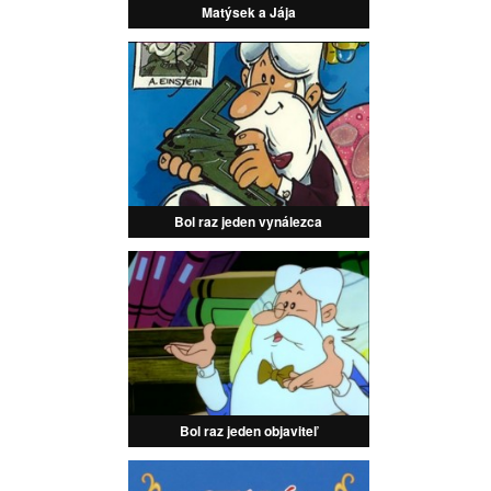
Matýsek a Jája
Bol raz jeden vynálezca
Bol raz jeden objaviteľ