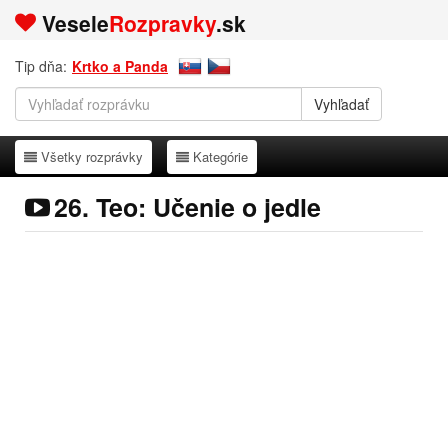
Vesele
Rozpravky
.sk
Tip dňa:
Krtko a Panda
Všetky rozprávky
Kategórie
Všetky rozprávky
Kategórie
26. Teo: Učenie o jedle