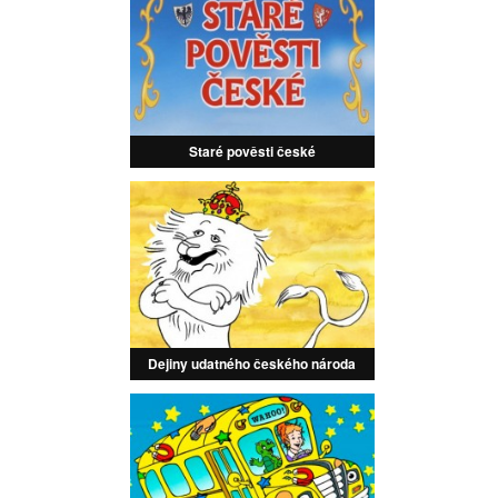
Staré pověsti české
Dejiny udatného českého národa