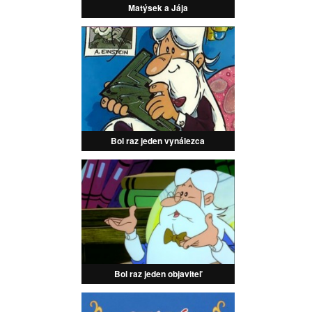
Matýsek a Jája
Bol raz jeden vynálezca
Bol raz jeden objaviteľ