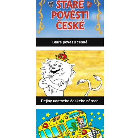
Staré pověsti české
Dejiny udatného českého národa