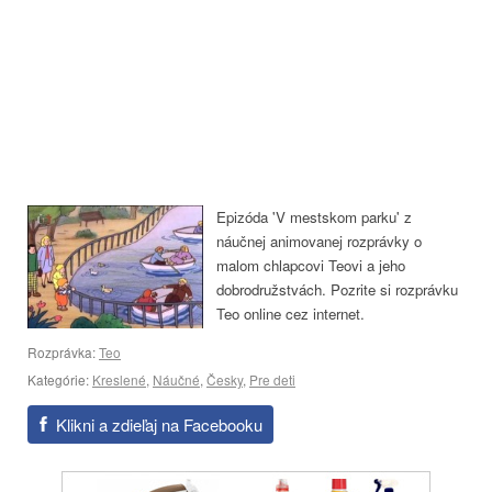
Epizóda 'V mestskom parku' z
náučnej animovanej rozprávky o
malom chlapcovi Teovi a jeho
dobrodružstvách. Pozrite si rozprávku
Teo online cez internet.
Rozprávka:
Teo
Kategórie:
Kreslené
,
Náučné
,
Česky
,
Pre deti
Klikni a zdieľaj na Facebooku