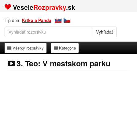
Vesele
Rozpravky
.sk
Tip dňa:
Krtko a Panda
Všetky rozprávky
Kategórie
Všetky rozprávky
Kategórie
3. Teo: V mestskom parku