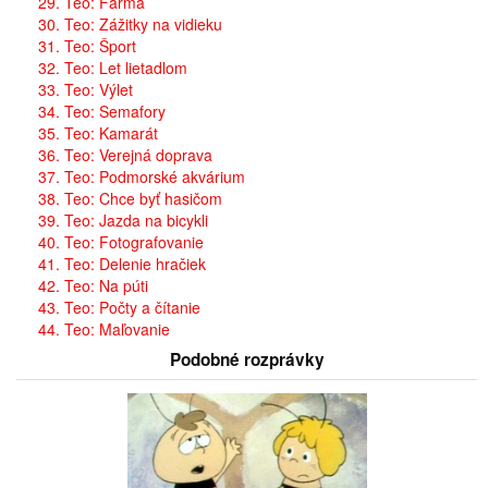
29. Teo: Farma
30. Teo: Zážitky na vidieku
31. Teo: Šport
32. Teo: Let lietadlom
33. Teo: Výlet
34. Teo: Semafory
35. Teo: Kamarát
36. Teo: Verejná doprava
37. Teo: Podmorské akvárium
38. Teo: Chce byť hasičom
39. Teo: Jazda na bicykli
40. Teo: Fotografovanie
41. Teo: Delenie hračiek
42. Teo: Na púti
43. Teo: Počty a čítanie
44. Teo: Maľovanie
Podobné rozprávky