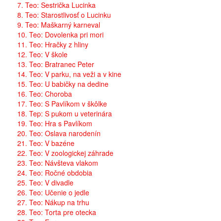
7. Teo: Sestrička Lucinka
8. Teo: Starostlivosť o Lucinku
9. Teo: Maškarný karneval
10. Teo: Dovolenka pri mori
11. Teo: Hračky z hliny
12. Teo: V škole
13. Teo: Bratranec Peter
14. Teo: V parku, na veži a v kine
15. Teo: U babičky na dedine
16. Teo: Choroba
17. Teo: S Pavlíkom v škôlke
18. Tep: S pukom u veterinára
19. Teo: Hra s Pavlíkom
20. Teo: Oslava narodenín
21. Teo: V bazéne
22. Teo: V zoologickej záhrade
23. Teo: Návšteva vlakom
24. Teo: Ročné obdobia
25. Teo: V divadle
26. Teo: Učenie o jedle
27. Teo: Nákup na trhu
28. Teo: Torta pre otecka