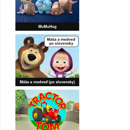
MuMuHug
Máša a medveď (po slovensky)