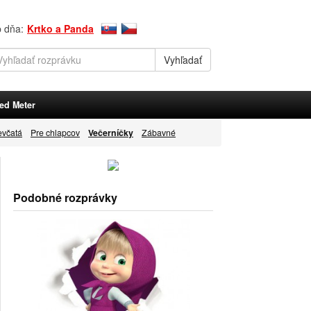
p dňa:
Krtko a Panda
ed Meter
evčatá
Pre chlapcov
Večerníčky
Zábavné
Podobné rozprávky