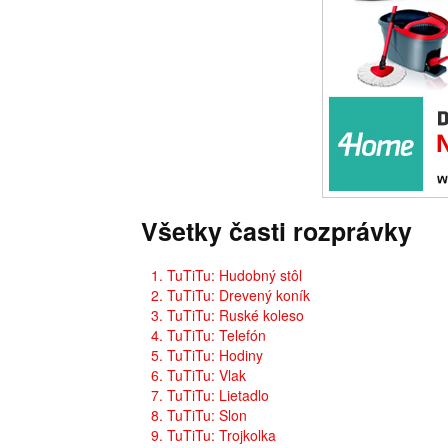
Všetky časti rozprávky
1. TuTiTu: Hudobný stôl
2. TuTiTu: Drevený koník
3. TuTiTu: Ruské koleso
4. TuTiTu: Telefón
5. TuTiTu: Hodiny
6. TuTiTu: Vlak
7. TuTiTu: Lietadlo
8. TuTiTu: Slon
9. TuTiTu: Trojkolka