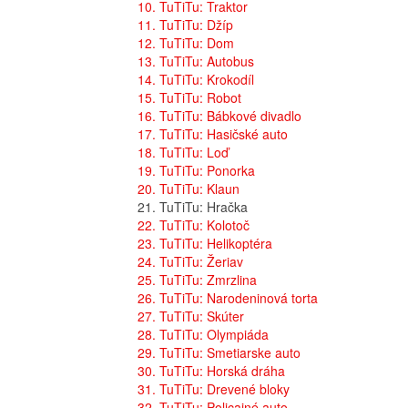
10. TuTiTu: Traktor
11. TuTiTu: Džíp
12. TuTiTu: Dom
13. TuTiTu: Autobus
14. TuTiTu: Krokodíl
15. TuTiTu: Robot
16. TuTiTu: Bábkové divadlo
17. TuTiTu: Hasičské auto
18. TuTiTu: Loď
19. TuTiTu: Ponorka
20. TuTiTu: Klaun
21. TuTiTu: Hračka
22. TuTiTu: Kolotoč
23. TuTiTu: Helikoptéra
24. TuTiTu: Žeriav
25. TuTiTu: Zmrzlina
26. TuTiTu: Narodeninová torta
27. TuTiTu: Skúter
28. TuTiTu: Olympiáda
29. TuTiTu: Smetiarske auto
30. TuTiTu: Horská dráha
31. TuTiTu: Drevené bloky
32. TuTiTu: Policajné auto