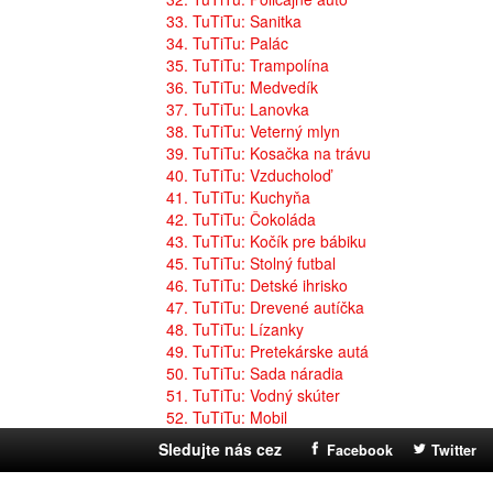
33. TuTiTu: Sanitka
34. TuTiTu: Palác
35. TuTiTu: Trampolína
36. TuTiTu: Medvedík
37. TuTiTu: Lanovka
38. TuTiTu: Veterný mlyn
39. TuTiTu: Kosačka na trávu
40. TuTiTu: Vzducholoď
41. TuTiTu: Kuchyňa
42. TuTiTu: Čokoláda
43. TuTiTu: Kočík pre bábiku
45. TuTiTu: Stolný futbal
46. TuTiTu: Detské ihrisko
47. TuTiTu: Drevené autíčka
48. TuTiTu: Lízanky
49. TuTiTu: Pretekárske autá
50. TuTiTu: Sada náradia
51. TuTiTu: Vodný skúter
52. TuTiTu: Mobil
Sledujte nás cez
Facebook
Twitter