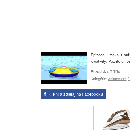
Epizóda 'Hračka' z ani
kreativity. Pozrite si r
Rozprávka:
TuTiTu
Kategórie:
Animované
,
3
Klikni a zdieľaj na Facebooku