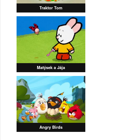
Traktor Tom
Matýsek a Jája
Angry Birds