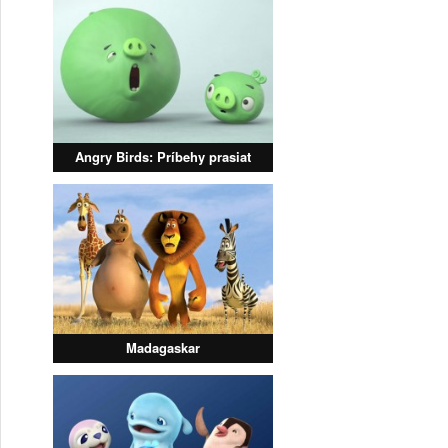
Angry Birds: Príbehy prasiat
Madagaskar