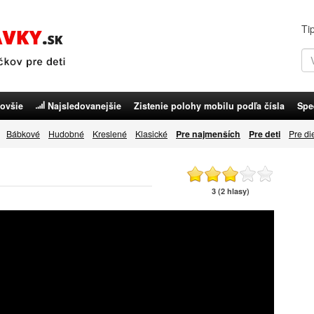
Ti
ovšie
Najsledovanejšie
Zistenie polohy mobilu podľa čísla
Spe
Bábkové
Hudobné
Kreslené
Klasické
Pre najmenších
Pre deti
Pre di
3 (2 hlasy)