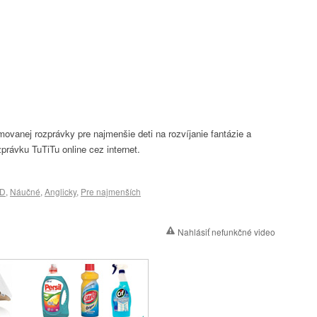
movanej rozprávky pre najmenšie deti na rozvíjanie fantázie a
ozprávku TuTiTu online cez internet.
D
,
Náučné
,
Anglicky
,
Pre najmenších
Nahlásiť nefunkčné video