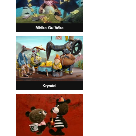
Miško Guľôčka
Krysáci