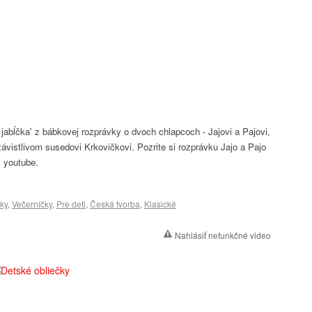
 jabĺčka' z bábkovej rozprávky o dvoch chlapcoch - Jajovi a Pajovi,
závistlivom susedovi Krkovičkovi. Pozrite si rozprávku Jajo a Pajo
z youtube.
ky
,
Večerníčky
,
Pre deti
,
Česká tvorba
,
Klasické
Nahlásiť nefunkčné video