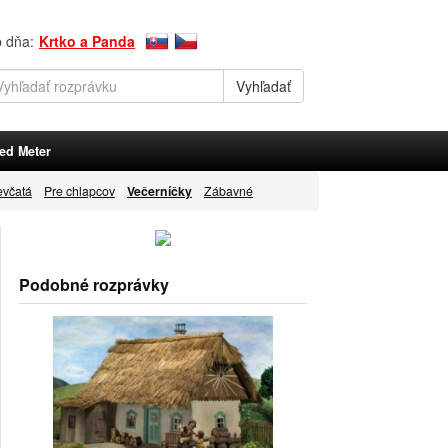
p dňa:
Krtko a Panda
ed Meter
evčatá
Pre chlapcov
Večerníčky
Zábavné
Podobné rozprávky