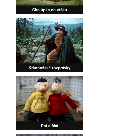
Chalúpka na vŕšku
Krkonošské rozprávky
Pat a Mat