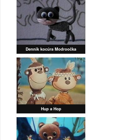
Denník kocúra Modroočka
Hup a Hop