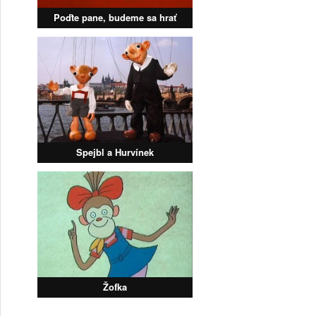
Poďte pane, budeme sa hrať
Spejbl a Hurvínek
Žofka