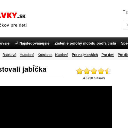
Ti
ovšie
Najsledovanejšie
Zistenie polohy mobilu podľa čísla
Spe
Bábkové
Hudobné
Kreslené
Klasické
Pre najmenších
Pre deti
Pre di
stovali jabĺčka
4.6 (20 hlasov)