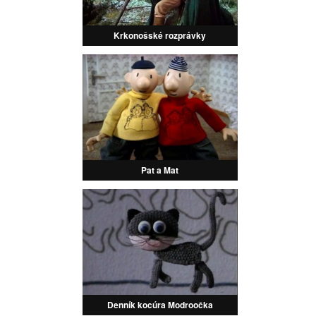
Krkonošské rozprávky
Pat a Mat
Denník kocúra Modroočka