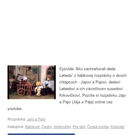
Epizóda 'Ako zachraňovali deda
Lebedu' z bábkovej rozprávky o dvoch
chlapcoch - Jajovi a Pajovi, dedovi
Lebedovi a ich závistlivom susedovi
Krkovičkovi. Pozrite si rozprávku Jajo
a Pajo (Jája a Pája) online cez
youtube.
Rozprávka:
Jajo a Pajo
Kategórie:
Bábkové
,
Česky
,
Večerníčky
,
Pre deti
,
Česká tvorba
,
Klasické