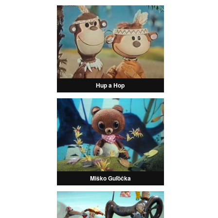
Hup a Hop
Miško Guľôčka