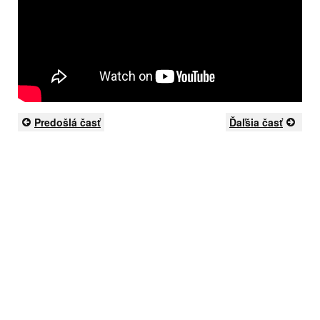
Predošlá časť
Ďaľšia časť