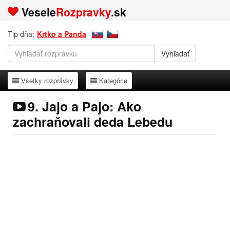
Vesele
Rozpravky
.sk
Tip dňa:
Krtko a Panda
Všetky rozprávky
Kategórie
Všetky rozprávky
Kategórie
9. Jajo a Pajo: Ako
zachraňovali deda Lebedu