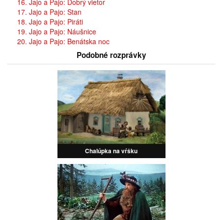
16. Jajo a Pajo: Dobrý vietor
17. Jajo a Pajo: Stan
18. Jajo a Pajo: Piráti
19. Jajo a Pajo: Náušnice
20. Jajo a Pajo: Benátska noc
Podobné rozprávky
Chalúpka na vŕšku